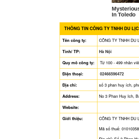
THÔNG TIN CÔNG TY TNHH DU LỊ
Tên công ty:
CÔNG TY TNHH DU 
Tỉnh/ TP:
Hà Nội
Quy mô công ty:
Từ 100 - 499 nhân vi
Điện thoại:
02466596472
Địa chỉ:
số 3 phan huy ích, ph
Address:
No 3 Phan Huy Ich, B
Website:
Giới thiệu:
CÔNG TY TNHH DU 
Mã số thuế: 0101035
Địa chỉ: Số 3 Phan H