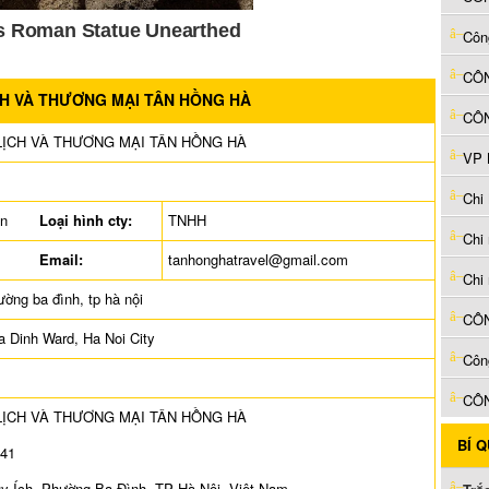
Côn
CH VÀ THƯƠNG MẠI TÂN HỒNG HÀ
LỊCH VÀ THƯƠNG MẠI TÂN HỒNG HÀ
ên
Loại hình cty:
TNHH
Email:
tanhonghatravel@gmail.com
ường ba đình, tp hà nội
a Dinh Ward, Ha Noi City
Côn
CÔN
LỊCH VÀ THƯƠNG MẠI TÂN HỒNG HÀ
BÍ 
841
uy Ích, Phường Ba Đình, TP Hà Nội, Việt Nam