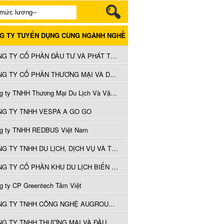
G TY TUYỂN DỤNG CÙNG NGÀNH NGHỀ
CÔNG TY CỔ PHẦN ĐẦU TƯ VÀ PHÁT TRIỂN DU LỊCH VÂN ĐỒN
CÔNG TY CỔ PHẦN THƯƠNG MẠI VÀ DU LỊCH H.I VIỆT NAM
Công ty TNHH Thương Mại Du Lịch Và Vận Tải Gentour
G TY TNHH VESPA A GO GO
g ty TNHH REDBUS Việt Nam
CÔNG TY TNHH DU LỊCH, DỊCH VỤ VÀ THƯƠNG MẠI NTD
CÔNG TY CỔ PHẦN KHU DU LỊCH BIỂN NGŨ HÀNH SƠN (Hyatt Regency Danang Resort and Spa)
g ty CP Greentech Tâm Việt
CÔNG TY TNHH CÔNG NGHỆ AUGROUP VIỆT NAM
CÔNG TY TNHH THƯƠNG MẠI VÀ ĐẦU TƯ DOLPHIN – CHI NHÁNH THÀNH PHỐ HỒ CHÍ MINH