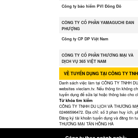
Công ty bảo hiểm PVI Đông Đô
CÔNG TY CỔ PHẦN YAMAGUCHI ĐAN
PHƯỢNG
Công ty CP DP Việt Nam
CÔNG TY CỔ PHẦN THƯƠNG MẠI VÀ
DỊCH VỤ 365 VIỆT NAM
VỀ TUYỂN DỤNG TẠI CÔNG TY TN
Danh sách việc làm tại CÔNG TY TNHH DU
websites vieclam.tv. Nếu thông tin không ch
tuyển dụng để sửa lại hoặc thông báo cho c
Từ khóa tìm kiếm
CÔNG TY TNHH DU LỊCH VÀ THƯƠNG MẠI TÂ
02466596472. Địa chỉ: số 3 phan huy ích, p
Đăng ký tài khoản tuyển dụng và đăng tin
THƯƠNG MẠI TÂN HỒNG HÀ
Công ty theo ngành nghề: