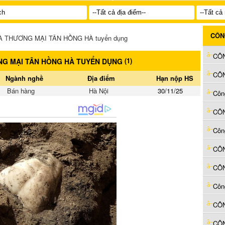
CÔN
À THƯƠNG MẠI TÂN HỒNG HÀ tuyển dụng
(
1
)
NG MẠI TÂN HỒNG HÀ TUYỂN DỤNG
Ngành nghề
Địa điểm
Hạn nộp HS
Bán hàng
Hà Nội
30/11/25
CÔN
Côn
Côn