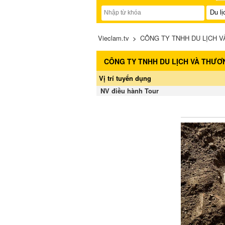
Vieclam.tv
>
CÔNG TY TNHH DU LỊCH V
CÔNG TY TNHH DU LỊCH VÀ THƯƠ
Vị trí tuyển dụng
NV điều hành Tour