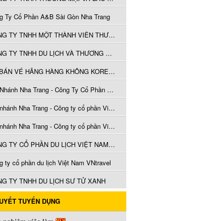
g Ty Cổ Phần A&B Sài Gòn Nha Trang
CÔNG TY TNHH MỘT THÀNH VIÊN THƯƠNG MẠI DỊCH VỤ DU LỊCH KHÔNG GIAN
CÔNG TY TNHH DU LỊCH VÀ THƯƠNG MẠI TÂN HỒNG HÀ
VP BÁN VÉ HÃNG HÀNG KHÔNG KOREAN AIR TẠI HÀ NỘI
Chi Nhánh Nha Trang - Công Ty Cổ Phần Vinpearl (Vinpearl Land Nha Trang)
Chi nhánh Nha Trang - Công ty cổ phần Vinpearl(Vinpearl Land Nha Trang )
Chi nhánh Nha Trang - Công ty cổ phần Vinpearl(Vinpearl Land Nha Trang )
CÔNG TY CỔ PHẦN DU LỊCH VIỆT NAM VNTRAVEL
g ty cổ phần du lịch Việt Nam VNtravel
G TY TNHH DU LỊCH SƯ TỬ XANH
QUYẾT TUYỂN DỤNG