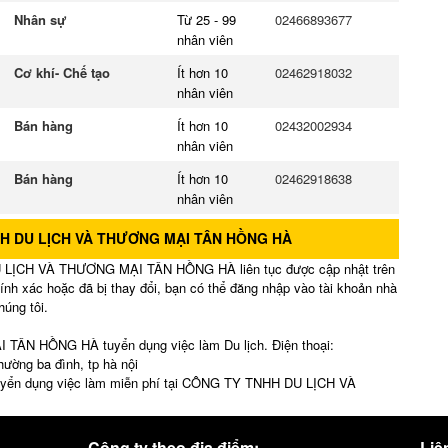
Nhân sự
Từ 25 - 99
02466893677
nhân viên
Cơ khí- Chế tạo
Ít hơn 10
02462918032
nhân viên
Bán hàng
Ít hơn 10
02432002934
nhân viên
Bán hàng
Ít hơn 10
02462918638
nhân viên
HH DU LỊCH VÀ THƯƠNG MẠI TÂN HỒNG HÀ
 LỊCH VÀ THƯƠNG MẠI TÂN HỒNG HÀ liên tục được cập nhật trên
ính xác hoặc đã bị thay đổi, bạn có thể đăng nhập vào tài khoản nhà
húng tôi.
N HỒNG HÀ tuyển dụng việc làm Du lịch. Điện thoại:
hường ba đình, tp hà nội
 tuyển dụng việc làm miễn phí tại CÔNG TY TNHH DU LỊCH VÀ
Công ty theo địa điểm:
Liên