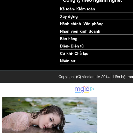
Kế toán- Kiểm toán
Xây dựng
Hành chính- Văn phòng
Nhân viên kinh doanh
Bán hàng
Điện- Điện tử
Cơ khí- Chế tạo
Nhân sự
Copyright (C) vieclam.tv 2014
Liên hệ: ma