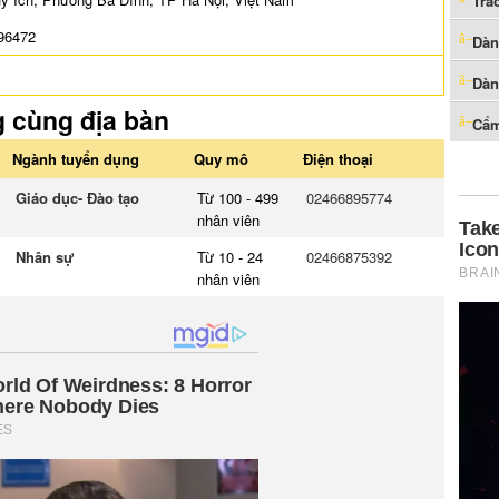
Trắ
596472
Dàn
Dàn
g cùng địa bàn
Cẩm
Ngành tuyển dụng
Quy mô
Điện thoại
Giáo dục- Đào tạo
Từ 100 - 499
02466895774
nhân viên
Nhân sự
Từ 10 - 24
02466875392
nhân viên