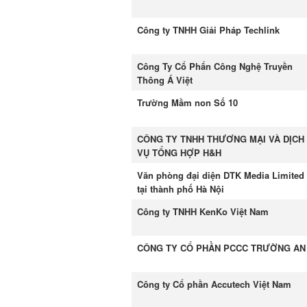
Công ty TNHH Giải Pháp Techlink
Công Ty Cổ Phẩn Công Nghệ Truyền
Thông Á Việt
Trường Mầm non Số 10
CÔNG TY TNHH THƯƠNG MẠI VÀ DỊCH
VỤ TỔNG HỢP H&H
Văn phòng đại diện DTK Media Limited
tại thành phố Hà Nội
Công ty TNHH KenKo Việt Nam
CÔNG TY CỔ PHẦN PCCC TRƯỜNG AN
Công ty Cổ phần Accutech Việt Nam