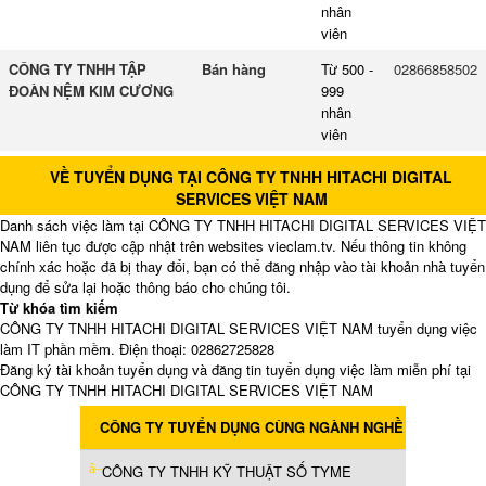
nhân
viên
CÔNG TY TNHH TẬP
Bán hàng
Từ 500 -
02866858502
ĐOÀN NỆM KIM CƯƠNG
999
nhân
viên
VỀ TUYỂN DỤNG TẠI CÔNG TY TNHH HITACHI DIGITAL
SERVICES VIỆT NAM
Danh sách việc làm tại CÔNG TY TNHH HITACHI DIGITAL SERVICES VIỆT
NAM liên tục được cập nhật trên websites vieclam.tv. Nếu thông tin không
chính xác hoặc đã bị thay đổi, bạn có thể đăng nhập vào tài khoản nhà tuyển
dụng để sửa lại hoặc thông báo cho chúng tôi.
Từ khóa tìm kiếm
CÔNG TY TNHH HITACHI DIGITAL SERVICES VIỆT NAM tuyển dụng việc
làm IT phần mềm. Điện thoại: 02862725828
Đăng ký tài khoản tuyển dụng và đăng tin tuyển dụng việc làm miễn phí tại
CÔNG TY TNHH HITACHI DIGITAL SERVICES VIỆT NAM
CÔNG TY TUYỂN DỤNG CÙNG NGÀNH NGHỀ
CÔNG TY TNHH KỸ THUẬT SỐ TYME