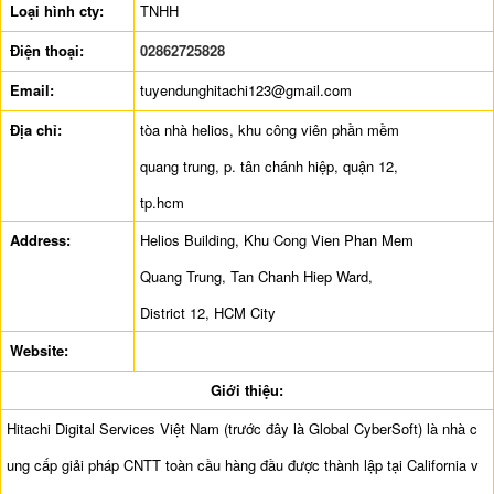
Loại hình cty:
TNHH
Điện thoại:
02862725828
Email:
tuyendunghitachi123@gmail.com
Địa chỉ:
tòa nhà helios, khu công viên phần mềm
quang trung, p. tân chánh hiệp, quận 12,
tp.hcm
Address:
Helios Building, Khu Cong Vien Phan Mem
Quang Trung, Tan Chanh Hiep Ward,
District 12, HCM City
Website:
Giới thiệu:
Hitachi Digital Services Việt Nam (trước đây là Global CyberSoft) là nhà c
ung cấp giải pháp CNTT toàn cầu hàng đầu được thành lập tại California v