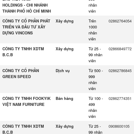
HOLDINGS - CHI NHÁNH
nhân
THÀNH PHỐ HỒ CHÍ MINH
viên
CÔNG TY CỔ PHẦN PHÁT
Xây dựng
Trên
02862764054
TRIỂN VÀ ĐẦU TƯ XÂY
1000
DỰNG VINCONS
nhân
viên
CÔNG TY TNHH XDTM
Xây dựng
Từ 25 -
02866849772
B.C.B
99 nhân
viên
CÔNG TY CỔ PHẦN
Dịch vụ
Từ 500 -
02862786845
GREEN SPEED
999
nhân
viên
CÔNG TY TNHH FOOKYIK
Bán hàng
Từ 100 -
02862774351
VIỆT NAM FURNITURE
499
nhân
viên
CÔNG TY TNHH XDTM
Xây dựng
Từ 25 -
0908600105
B.C.B
99 nhân