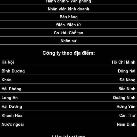
Hành chính- Văn phòng
Nhân viên kinh doanh
Bán hàng
Điện- Điện tử
Cơ khí- Chế tạo
Nhân sự
Công ty theo địa điểm:
Hà Nội
Hồ Chí Minh
Bình Dương
Đồng Nai
Khác
Đà Nẵng
Hải Phòng
Bắc Ninh
Long An
Quảng Ninh
Hải Dương
Hưng Yên
Khánh Hòa
Cần Thơ
Nước ngoài
Nam Định