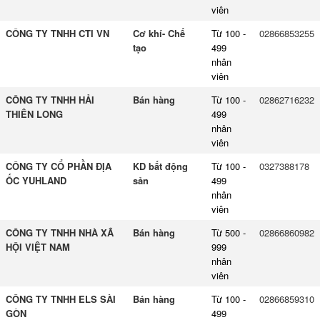
viên
CÔNG TY TNHH CTI VN
Cơ khí- Chế
Từ 100 -
02866853255
tạo
499
nhân
viên
CÔNG TY TNHH HẢI
Bán hàng
Từ 100 -
02862716232
THIÊN LONG
499
nhân
viên
CÔNG TY CỔ PHẦN ĐỊA
KD bất động
Từ 100 -
0327388178
ỐC YUHLAND
sản
499
nhân
viên
CÔNG TY TNHH NHÀ XÃ
Bán hàng
Từ 500 -
02866860982
HỘI VIỆT NAM
999
nhân
viên
CÔNG TY TNHH ELS SÀI
Bán hàng
Từ 100 -
02866859310
GÒN
499