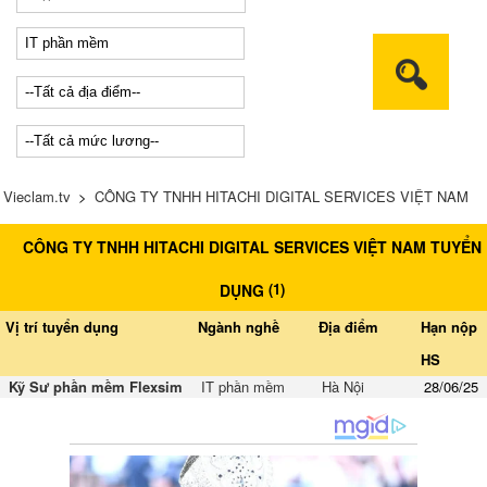
Vieclam.tv
>
CÔNG TY TNHH HITACHI DIGITAL SERVICES VIỆT NAM
CÔNG TY TNHH HITACHI DIGITAL SERVICES VIỆT NAM TUYỂN
tuyển dụng
(
1
)
DỤNG
Vị trí tuyển dụng
Ngành nghề
Địa điểm
Hạn nộp
HS
Kỹ Sư phần mềm Flexsim
IT phần mềm
Hà Nội
28/06/25