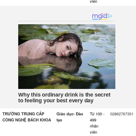
viên
TRƯỜNG TRUNG CẤP
Giáo dục- Đào
Từ 100 -
02862767351
CÔNG NGHỆ BÁCH KHOA
tạo
499
nhân
viên