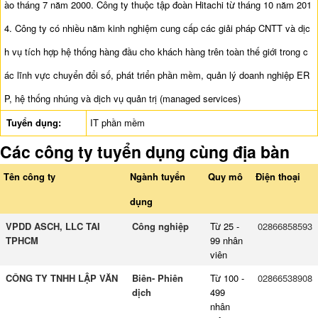
ào tháng 7 năm 2000. Công ty thuộc tập đoàn Hitachi từ tháng 10 năm 201
4. Công ty có nhiều năm kinh nghiệm cung cấp các giải pháp CNTT và dịc
h vụ tích hợp hệ thống hàng đầu cho khách hàng trên toàn thế giới trong c
ác lĩnh vực chuyển đổi số, phát triển phần mềm, quản lý doanh nghiệp ER
P, hệ thống nhúng và dịch vụ quản trị (managed services)
Tuyển dụng:
IT phần mềm
Các công ty tuyển dụng cùng địa bàn
Tên công ty
Ngành tuyển
Quy mô
Điện thoại
dụng
VPDD ASCH, LLC TAI
Công nghiệp
Từ 25 -
02866858593
TPHCM
99 nhân
viên
CÔNG TY TNHH LẬP VĂN
Biên- Phiên
Từ 100 -
02866538908
dịch
499
nhân