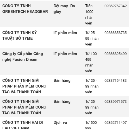
CÔNG TY TNHH
Dệt may- Da
Trên
02862767342
GREENTECH HEADGEAR
giày
1000
nhân
viên
CÔNG TY TNHH KỸ
IT phần mềm
Từ 25 -
02866858735
THUẬT SỐ TYME
99 nhân
viên
Công ty Cổ phần Công
IT phần mềm
Từ 100 -
02866825499
nghệ Fusion Dream
499
nhân
viên
CÔNG TY TNHH GIẢI
Bán hàng
Từ 25 -
02837154183
PHÁP PHẦN MỀM CÔNG
99 nhân
TÁC VÀ THANH TOÁN
viên
CÔNG TY TNHH GIẢI
Bán hàng
Từ 25 -
02839971673
PHÁP PHẦN MỀM CÔNG
99 nhân
TÁC VÀ THANH TOÁN
viên
CÔNG TY TNHH HAI DI
Dịch vụ
Từ 500 -
02862711407
LAO VIET NAM
999