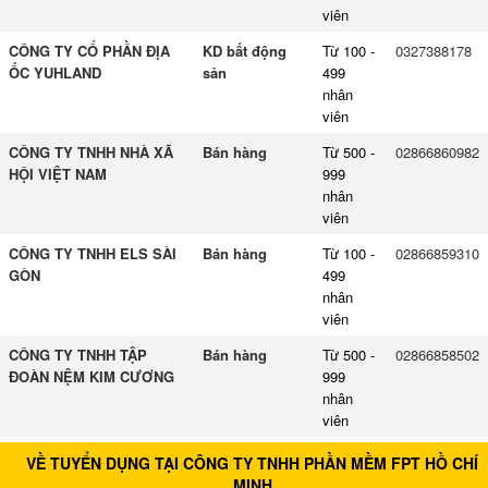
viên
CÔNG TY CỔ PHẦN ĐỊA
KD bất động
Từ 100 -
0327388178
ỐC YUHLAND
sản
499
nhân
viên
CÔNG TY TNHH NHÀ XÃ
Bán hàng
Từ 500 -
02866860982
HỘI VIỆT NAM
999
nhân
viên
CÔNG TY TNHH ELS SÀI
Bán hàng
Từ 100 -
02866859310
GÒN
499
nhân
viên
CÔNG TY TNHH TẬP
Bán hàng
Từ 500 -
02866858502
ĐOÀN NỆM KIM CƯƠNG
999
nhân
viên
VỀ TUYỂN DỤNG TẠI CÔNG TY TNHH PHẦN MỀM FPT HỒ CHÍ
MINH