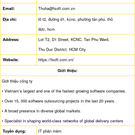
Email:
Thuha@fsoft.com.vn
Địa chỉ:
lô t2, đường d1, kcnc, phường tân phú, thủ
đức, hcm
Address:
Lot T2, D1 Street, KCNC, Tan Phu Ward,
Thu Duc District, HCM City
Website:
https://fsoft.com.vn/
Giới thiệu:
Giới thiệu công ty
• Vietnam’s largest and one of the fastest growing software companies.
• Over 15, 000 software outsourcing projects in the last 20 years.
• A broad presence in diverse global markets.
• Specialist in shaping world-class networks of global delivery centers
Tuyển dụng:
IT phần mềm