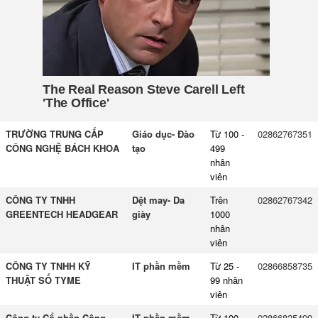
TRƯỜNG TRUNG CẤP
Giáo dục- Đào
Từ 100 -
02862767351
CÔNG NGHỆ BÁCH KHOA
tạo
499
nhân
viên
CÔNG TY TNHH
Dệt may- Da
Trên
02862767342
GREENTECH HEADGEAR
giày
1000
nhân
viên
CÔNG TY TNHH KỸ
IT phần mềm
Từ 25 -
02866858735
THUẬT SỐ TYME
99 nhân
viên
Công ty Cổ phần Công
IT phần mềm
Từ 100 -
02866825499