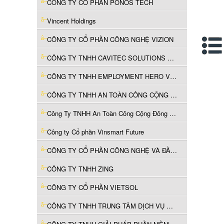
CÔNG TY CỔ PHẦN PONOS TECH
Vincent Holdings
CÔNG TY CỔ PHẦN CÔNG NGHỆ VIZION
CÔNG TY TNHH CAVITEC SOLUTIONS VIỆT NAM
CÔNG TY TNHH EMPLOYMENT HERO VIỆT NAM
CÔNG TY TNHH AN TOÀN CÔNG CỘNG ĐÔNG NAM Á AXON
Công Ty TNHH An Toàn Công Cộng Đông Nam Á Axon
Công ty Cổ phần Vinsmart Future
CÔNG TY CỔ PHẦN CÔNG NGHỆ VÀ ĐẦU TƯ HDTECH
CÔNG TY TNHH ZING
CÔNG TY CỔ PHẦN VIETSOL
CÔNG TY TNHH TRUNG TÂM DỊCH VỤ CNTT MANULIFE VIỆT NAM