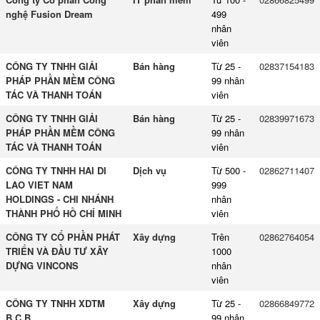
nghệ Fusion Dream
499
nhân
viên
CÔNG TY TNHH GIẢI
Bán hàng
Từ 25 -
02837154183
PHÁP PHẦN MỀM CÔNG
99 nhân
TÁC VÀ THANH TOÁN
viên
CÔNG TY TNHH GIẢI
Bán hàng
Từ 25 -
02839971673
PHÁP PHẦN MỀM CÔNG
99 nhân
TÁC VÀ THANH TOÁN
viên
CÔNG TY TNHH HAI DI
Dịch vụ
Từ 500 -
02862711407
LAO VIET NAM
999
HOLDINGS - CHI NHÁNH
nhân
THÀNH PHỐ HỒ CHÍ MINH
viên
CÔNG TY CỔ PHẦN PHÁT
Xây dựng
Trên
02862764054
TRIỂN VÀ ĐẦU TƯ XÂY
1000
DỰNG VINCONS
nhân
viên
CÔNG TY TNHH XDTM
Xây dựng
Từ 25 -
02866849772
B.C.B
99 nhân