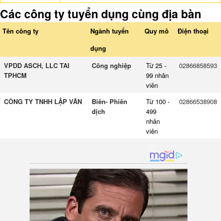
Các công ty tuyển dụng cùng địa bàn
Tên công ty
Ngành tuyển
Quy mô
Điện thoại
dụng
VPDD ASCH, LLC TAI
Công nghiệp
Từ 25 -
02866858593
TPHCM
99 nhân
viên
CÔNG TY TNHH LẬP VĂN
Biên- Phiên
Từ 100 -
02866538908
dịch
499
nhân
viên