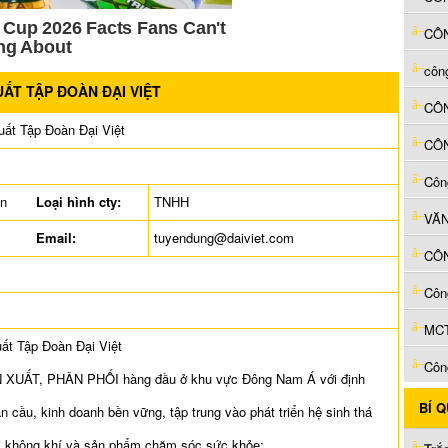
ẤT TẬP ĐOÀN ĐẠI VIỆT
CÔN
ất Tập Đoàn Đại Việt
Côn
ên
Loại hình cty:
TNHH
Email:
tuyendung@daiviet.com
Côn
MCT
t Tập Đoàn Đại Việt
Côn
N XUẤT, PHÂN PHỐI hàng đầu ở khu vực Đông Nam Á với định
BÍ 
n cầu, kinh doanh bền vững, tập trung vào phát triển hệ sinh thá
, không khí và sản phẩm chăm sóc sức khỏe: