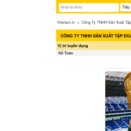
Vieclam.tv
>
Công Ty TNHH Sản Xuất Tập 
CÔNG TY TNHH SẢN XUẤT TẬP ĐO
Vị trí tuyển dụng
Kế Toán