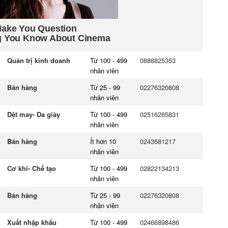
Quản trị kinh doanh
Từ 100 - 499
0888825353
nhân viên
Bán hàng
Từ 25 - 99
02276320808
nhân viên
Dệt may- Da giày
Từ 100 - 499
02516265831
nhân viên
Bán hàng
Ít hơn 10
0243681217
nhân viên
Cơ khí- Chế tạo
Từ 100 - 499
02822134213
nhân viên
Bán hàng
Từ 25 - 99
02276320808
nhân viên
Xuất nhập khẩu
Từ 100 - 499
02466898486