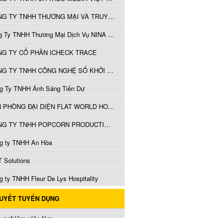
CÔNG TY TNHH THƯƠNG MẠI VÀ TRUYỀN THÔNG MINH HOÀNG
công Ty TNHH Thương Mại Dịch Vụ NINA Nguyễn
G TY CỔ PHẦN ICHECK TRACE
CÔNG TY TNHH CÔNG NGHỆ SỐ KHỞI VIỆT
g Ty TNHH Ánh Sáng Tiến Dư
VĂN PHÒNG ĐẠI DIỆN FLAT WORLD HOME PRIVATE LIMITED TẠI THÀNH PHỐ HỒ CHÍ MINH
CÔNG TY TNHH POPCORN PRODUCTIONS
g ty TNHH An Hòa
 Solutions
g ty TNHH Fleur De Lys Hospitality
QUYẾT TUYỂN DỤNG