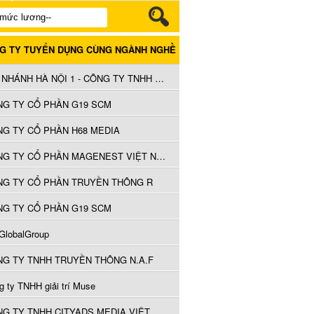
G TY TUYỂN DỤNG CÙNG NGÀNH NGHỀ
CHI NHÁNH HÀ NỘI 1 - CÔNG TY TNHH TRUYỀN HÌNH CÁP SAIGONTOURIST
G TY CỔ PHẦN G19 SCM
G TY CỔ PHẦN H68 MEDIA
CÔNG TY CỔ PHẦN MAGENEST VIỆT NAM
NG TY CỔ PHẦN TRUYỀN THÔNG R
G TY CỔ PHẦN G19 SCM
GlobalGroup
G TY TNHH TRUYỀN THÔNG N.A.F
g ty TNHH giải trí Muse
CÔNG TY TNHH CITYADS MEDIA VIỆT NAM