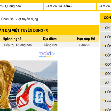
CÔN
Đoàn Đại Việt tuyển dụng
(
1
)
ÀN ĐẠI VIỆT TUYỂN DỤNG
CÔN
Ngành nghề
Địa điểm
Hạn nộp HS
Tiếp thị- Quảng cáo
Đồng Nai
30/06/25
CÔN
CÔ
CÔN
AA 
CÔN
Côn