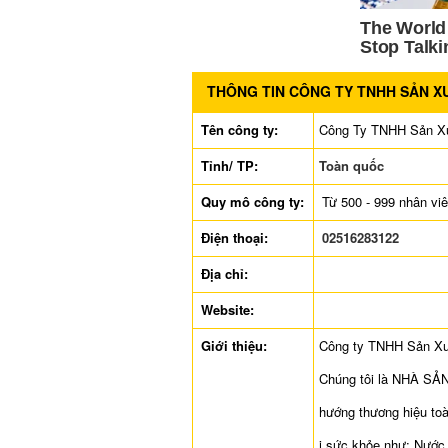
THÔNG TIN CÔNG TY TNHH SẢN XU
Tên công ty:
Công Ty TNHH Sản Xu
Tỉnh/ TP:
Toàn quốc
Quy mô công ty:
Từ 500 - 999 nhân vi
Điện thoại:
02516283122
Địa chỉ:
Website:
Giới thiệu:
Công ty TNHH Sản Xuấ
Chúng tôi là NHÀ SẢ
hướng thương hiệu toà
i sức khỏe như: Nước