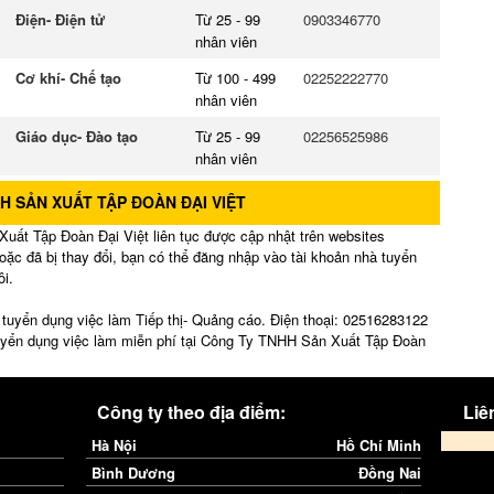
Điện- Điện tử
Từ 25 - 99
0903346770
nhân viên
Cơ khí- Chế tạo
Từ 100 - 499
02252222770
nhân viên
Giáo dục- Đào tạo
Từ 25 - 99
02256525986
nhân viên
H SẢN XUẤT TẬP ĐOÀN ĐẠI VIỆT
uất Tập Đoàn Đại Việt liên tục được cập nhật trên websites
oặc đã bị thay đổi, bạn có thể đăng nhập vào tài khoản nhà tuyển
ôi.
uyển dụng việc làm Tiếp thị- Quảng cáo. Điện thoại: 02516283122
tuyển dụng việc làm miễn phí tại Công Ty TNHH Sản Xuất Tập Đoàn
Công ty theo địa điểm:
Liên
Hà Nội
Hồ Chí Minh
Bình Dương
Đồng Nai