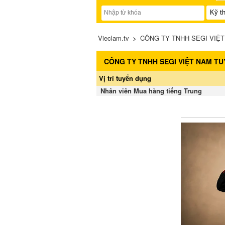
Vieclam.tv
>
CÔNG TY TNHH SEGI VIỆT 
CÔNG TY TNHH SEGI VIỆT NAM T
Vị trí tuyển dụng
Nhân viên Mua hàng tiếng Trung