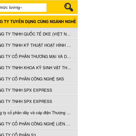
G TY TUYỂN DỤNG CÙNG NGÀNH NGHỀ
CÔNG TY TNHH QUỐC TẾ DKE (VIỆT NAM)
CÔNG TY TNHH KỸ THUẬT HOẠT HÌNH FIRSTUNION VIỆT NAM
CÔNG TY CỔ PHẦN THƯƠNG MẠI VÀ DỊCH VỤ KỸ THUẬT HOÀNG KHANG
CÔNG TY TNHH KHOA KỸ SINH VẬT THĂNG LONG HẢI DƯƠNG
NG TY CỔ PHẦN CÔNG NGHỆ SKS
NG TY TNHH SPX EXPRESS
NG TY TNHH SPX EXPRESS
Công ty cổ phần dây và cáp điện Thượng Đình
CÔNG TY CỔ PHẦN CÔNG NGHỆ LIÊN KẾT TRUYỀN THÔNG
G TY CỔ PHẦN S3