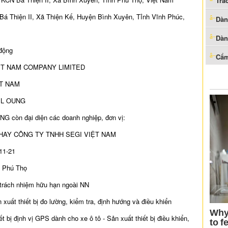
Trắ
 Bá Thiện II, Xã Thiện Kế, Huyện Bình Xuyên, Tỉnh Vĩnh Phúc,
Dàn
Dàn
 động
Cẩm
VIET NAM COMPANY LIMITED
IET NAM
 IL OUNG
NG còn đại diện các doanh nghiệp, đơn vị:
HAY CÔNG TY TNHH SEGI VIỆT NAM
11-21
h Phú Thọ
 trách nhiệm hữu hạn ngoài NN
xuất thiết bị đo lường, kiểm tra, định hướng và điều khiển
iết bị định vị GPS dành cho xe ô tô - Sản xuất thiết bị điều khiển,