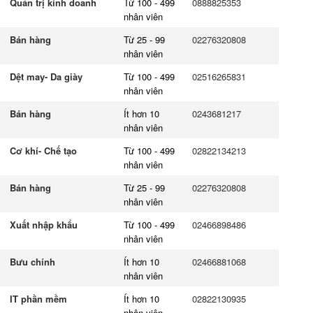
Quản trị kinh doanh
Từ 100 - 499
0888825353
nhân viên
Bán hàng
Từ 25 - 99
02276320808
nhân viên
Dệt may- Da giày
Từ 100 - 499
02516265831
nhân viên
Bán hàng
Ít hơn 10
0243681217
nhân viên
Cơ khí- Chế tạo
Từ 100 - 499
02822134213
nhân viên
Bán hàng
Từ 25 - 99
02276320808
nhân viên
Xuất nhập khẩu
Từ 100 - 499
02466898486
nhân viên
Bưu chính
Ít hơn 10
02466881068
nhân viên
IT phần mềm
Ít hơn 10
02822130935
nhân viên