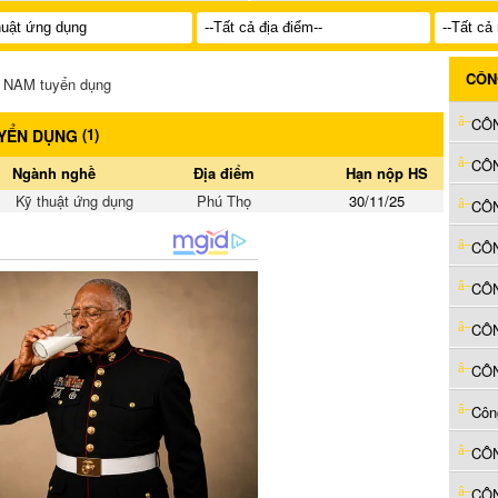
CÔN
NAM tuyển dụng
(
1
)
UYỂN DỤNG
Ngành nghề
Địa điểm
Hạn nộp HS
Kỹ thuật ứng dụng
Phú Thọ
30/11/25
CÔ
CÔ
CÔ
CÔN