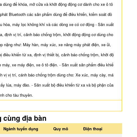
xa dùng để khóa, mở cửa và khởi động động cơ dành cho xe ô tô
hu phát Bluetooth các sản phẩm dùng để điều khiển, kiểm soát đồ
u hòa, máy lọc không khí và các dòng xe có cơ động - Sản xuất
 xa, định vị trí, cảnh báo chống trộm, khởi động động cơ dùng cho
iệp nặng như: Máy hàn, máy xúc, xe nâng máy phát điện, xe ủi,
bị điều khiển từ xa, định vị thiết bị, cảnh báo chống trộm, khởi độ
xe máy, xe máy điện, xe ô tô điện. - Sản xuất sản phẩm điều khiể
ịnh vị vị trí, cánh báo chống trộm dùng cho: Xe xúc, máy cày, má
ấy lúa, máy đào. - Sản xuất bộ điều khiển từ xa và bộ phận của
ành cho tàu thuyền.
g cùng địa bàn
Ngành tuyển dụng
Quy mô
Điện thoại