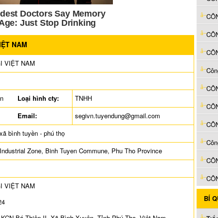
CÔN
IỆT NAM
CÔN
I VIỆT NAM
Côn
ên
Loại hình cty:
TNHH
Email:
segivn.tuyendung@gmail.com
 xã bình tuyền - phú thọ
Côn
i Industrial Zone, Binh Tuyen Commune, Phu Tho Province
CÔN
I VIỆT NAM
BÍ 
24
, KCN Bá Thiện II, Xã Bình Xuyên, Tỉnh Phú Thọ, Việt Nam