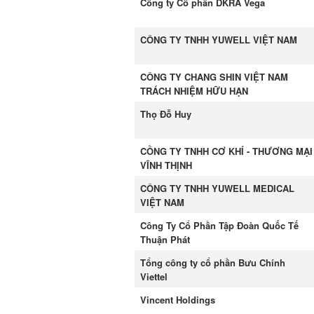
Công ty Cổ phần DKRA Vega
CÔNG TY TNHH YUWELL VIỆT NAM
CÔNG TY CHANG SHIN VIỆT NAM
TRÁCH NHIỆM HỮU HẠN
Thọ Đỗ Huy
CỒNG TY TNHH CƠ KHÍ - THƯƠNG MẠI
VĨNH THỊNH
CÔNG TY TNHH YUWELL MEDICAL
VIỆT NAM
Công Ty Cổ Phần Tập Đoàn Quốc Tế
Thuận Phát
Tổng công ty cổ phần Bưu Chính
Viettel
Vincent Holdings