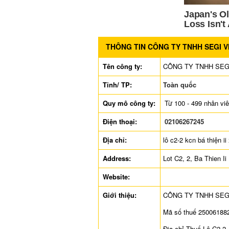
THÔNG TIN CÔNG TY TNHH SEGI V
Tên công ty:
CÔNG TY TNHH SEG
Tỉnh/ TP:
Toàn quốc
Quy mô công ty:
Từ 100 - 499 nhân vi
Điện thoại:
02106267245
Địa chỉ:
lô c2-2 kcn bá thiện ii
Address:
Lot C2, 2, Ba Thien I
Website:
Giới thiệu:
CÔNG TY TNHH SEG
Mã số thuế 25006188
Địa chỉ Thuế Lô C2-2