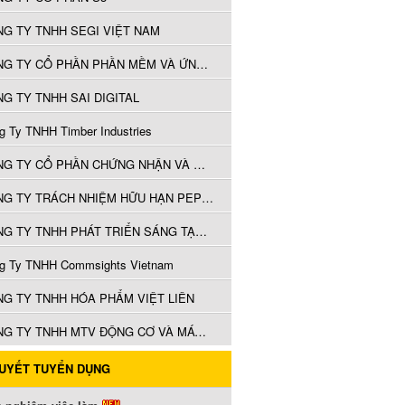
G TY TNHH SEGI VIỆT NAM
CÔNG TY CỔ PHẦN PHẦN MỀM VÀ ỨNG DỤNG SUNHOUSE
G TY TNHH SAI DIGITAL
g Ty TNHH Timber Industries
CÔNG TY CỔ PHẦN CHỨNG NHẬN VÀ GIÁM ĐỊNH VIC
CÔNG TY TRÁCH NHIỆM HỮU HẠN PEPPERL + FUCHS (VIỆT NAM)
CÔNG TY TNHH PHÁT TRIỂN SÁNG TẠO THE WILD GEESE
g Ty TNHH Commsights Vietnam
G TY TNHH HÓA PHẨM VIỆT LIÊN
CÔNG TY TNHH MTV ĐỘNG CƠ VÀ MÁY NÔNG NGHIỆP MIỀN NAM
QUYẾT TUYỂN DỤNG