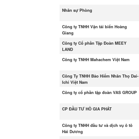
Nhân sự Phòng
Công ty TNHH Vận tải biển Hoàng
Giang
Công ty Cổ phần Tập Đoàn MEEY
LAND
Công ty TNHH Mahachem Việt Nam
Công Ty TNHH Bảo Hiểm Nhân Thọ Dai-
Ichi Việt Nam
Công ty cổ phần tập đoàn VAS GROUP
CP ĐẦU TƯ HỒ GIA PHÁT
Công ty TNHH đầu tư và dịch vụ ô tô
Hải Dương