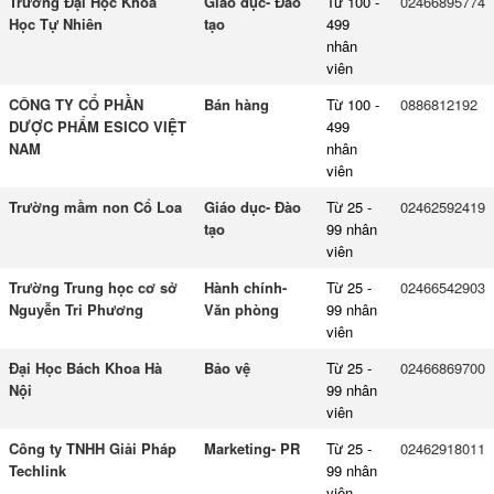
Trường Đại Học Khoa
Giáo dục- Đào
Từ 100 -
02466895774
Học Tự Nhiên
tạo
499
nhân
viên
CÔNG TY CỔ PHẦN
Bán hàng
Từ 100 -
0886812192
DƯỢC PHẨM ESICO VIỆT
499
NAM
nhân
viên
Trường mầm non Cổ Loa
Giáo dục- Đào
Từ 25 -
02462592419
tạo
99 nhân
viên
Trường Trung học cơ sở
Hành chính-
Từ 25 -
02466542903
Nguyễn Tri Phương
Văn phòng
99 nhân
viên
Đại Học Bách Khoa Hà
Bảo vệ
Từ 25 -
02466869700
Nội
99 nhân
viên
Công ty TNHH Giải Pháp
Marketing- PR
Từ 25 -
02462918011
Techlink
99 nhân
viên