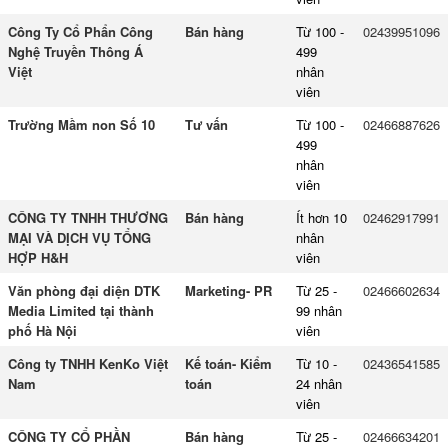
Công Ty Cổ Phẩn Công
Bán hàng
Từ 100 -
02439951096
Nghệ Truyền Thông Á
499
Việt
nhân
viên
Trường Mầm non Số 10
Tư vấn
Từ 100 -
02466887626
499
nhân
viên
CÔNG TY TNHH THƯƠNG
Bán hàng
Ít hơn 10
02462917991
MẠI VÀ DỊCH VỤ TỔNG
nhân
HỢP H&H
viên
Văn phòng đại diện DTK
Marketing- PR
Từ 25 -
02466602634
Media Limited tại thành
99 nhân
phố Hà Nội
viên
Công ty TNHH KenKo Việt
Kế toán- Kiểm
Từ 10 -
02436541585
Nam
toán
24 nhân
viên
CÔNG TY CỔ PHẦN
Bán hàng
Từ 25 -
02466634201