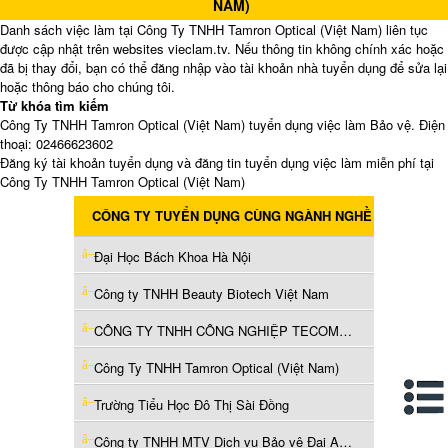
NAM)
Danh sách việc làm tại Công Ty TNHH Tamron Optical (Việt Nam) liên tục
được cập nhật trên websites vieclam.tv. Nếu thông tin không chính xác hoặc
đã bị thay đổi, bạn có thể đăng nhập vào tài khoản nhà tuyển dụng để sửa lại
hoặc thông báo cho chúng tôi.
Từ khóa tìm kiếm
Công Ty TNHH Tamron Optical (Việt Nam) tuyển dụng việc làm Bảo vệ. Điện
thoại: 02466623602
Đăng ký tài khoản tuyển dụng và đăng tin tuyển dụng việc làm miễn phí tại
Công Ty TNHH Tamron Optical (Việt Nam)
CÔNG TY TUYỂN DỤNG CÙNG NGÀNH NGHỀ
Đại Học Bách Khoa Hà Nội
Công ty TNHH Beauty Biotech Việt Nam
CÔNG TY TNHH CÔNG NGHIỆP TECOMACO
Công Ty TNHH Tamron Optical (Việt Nam)
Trường Tiểu Học Đô Thị Sài Đồng
Công ty TNHH MTV Dịch vụ Bảo vệ Đại An Ninh 24