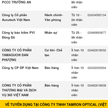
PCCC TRƯỜNG AN
99 nhân
viên
Công ty Cổ phần
Hành chính-
Từ 10 -
02434565134
Accutech Việt Nam
Văn phòng
24 nhân
viên
Công ty bảo hiểm PVI
Nhân sự
Từ 25 -
02466893677
Đông Đô
99 nhân
viên
CÔNG TY CỔ PHẦN
Cơ khí- Chế
Ít hơn 10
02462918032
YAMAGUCHI ĐAN
tạo
nhân
PHƯỢNG
viên
Công ty CP DP Việt Nam
Bán hàng
Ít hơn 10
02432002934
nhân
viên
CÔNG TY CỔ PHẦN
Bán hàng
Ít hơn 10
02462918638
THƯƠNG MẠI VÀ DỊCH
nhân
VỤ 365 VIỆT NAM
viên
VỀ TUYỂN DỤNG TẠI CÔNG TY TNHH TAMRON OPTICAL (VIỆT