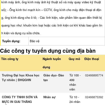
kính máy ảnh, ống kính máy ảnh kỹ thuật số và máy quay video kỹ thuật
số); - Ống kính tivi mạch kín – CCTV, ống kính cho máy điện thoại di độn
g, ống kính dùng cho ô tô; - Các linh kiện, sản phẩm liên quan đến thiết bị
quang học như: khuôn kim loại hoặc các linh kiện cơ khí khác bao gồm lin
h kiện và dụng cụ sửa chữa.
Tuyển dụng:
Bảo vệ
Các công ty tuyển dụng cùng địa bàn
Tên công ty
Ngành tuyển
Quy mô
Điện thoại
dụng
Trường Đại học Khoa học
Giáo dục- Đào
Từ 100 -
02466895774
Tự nhiên | ĐHQGHN
tạo
499
nhân
viên
CÔNG TY TNHH SƠN VÀ
Nhân sự
Từ 10 -
02466875392
MỰC IN GIAI THĂNG
24 nhân