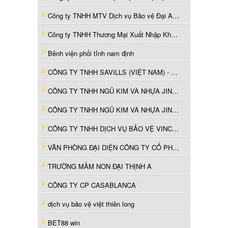
Công ty TNHH MTV Dịch vụ Bảo vệ Đại An Ninh 24
Công ty TNHH Thương Mại Xuất Nhập Khẩu Morgan
Bênh viện phổi tỉnh nam định
CÔNG TY TNHH SAVILLS (VIỆT NAM) - CHI NHÁNH THÀNH PHỐ HỒ CHÍ MINH
CÔNG TY TNHH NGŨ KIM VÀ NHỰA JIN JUE (VIỆT NAM)
CÔNG TY TNHH NGŨ KIM VÀ NHỰA JIN JUE (VIỆT NAM)
CÔNG TY TNHH DỊCH VỤ BẢO VỆ VINCOM
VĂN PHÒNG ĐẠI DIỆN CÔNG TY CỔ PHẦN THƯƠNG MẠI KIẾN VIỆT
TRƯỜNG MẦM NON ĐẠI THỊNH A
CÔNG TY CP CASABLANCA
dịch vụ bảo vệ việt thiên long
BET88 win