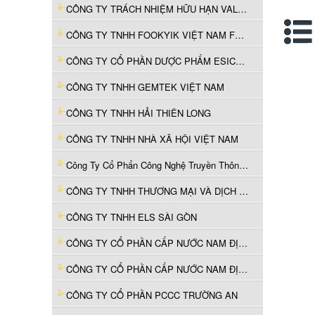
CÔNG TY TRÁCH NHIỆM HỮU HẠN VALSPAR (VIỆT NAM)
CÔNG TY TNHH FOOKYIK VIỆT NAM FURNITURE
CÔNG TY CỔ PHẦN DƯỢC PHẨM ESICO VIỆT NAM
CÔNG TY TNHH GEMTEK VIỆT NAM
CÔNG TY TNHH HẢI THIÊN LONG
CÔNG TY TNHH NHÀ XÃ HỘI VIỆT NAM
Công Ty Cổ Phẩn Công Nghệ Truyền Thông Á Việt
CÔNG TY TNHH THƯƠNG MẠI VÀ DỊCH VỤ TỔNG HỢP H&H
CÔNG TY TNHH ELS SÀI GÒN
CÔNG TY CỔ PHẦN CẤP NƯỚC NAM ĐỊNH
CÔNG TY CỔ PHẦN CẤP NƯỚC NAM ĐỊNH
CÔNG TY CỔ PHẦN PCCC TRƯỜNG AN