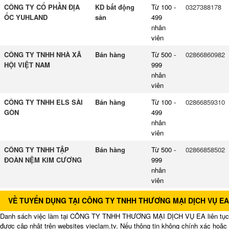
CÔNG TY CỔ PHẦN ĐỊA
KD bất động
Từ 100 -
0327388178
ỐC YUHLAND
sản
499
nhân
viên
CÔNG TY TNHH NHÀ XÃ
Bán hàng
Từ 500 -
02866860982
HỘI VIỆT NAM
999
nhân
viên
CÔNG TY TNHH ELS SÀI
Bán hàng
Từ 100 -
02866859310
GÒN
499
nhân
viên
CÔNG TY TNHH TẬP
Bán hàng
Từ 500 -
02866858502
ĐOÀN NỆM KIM CƯƠNG
999
nhân
viên
VỀ TUYỂN DỤNG TẠI CÔNG TY TNHH THƯƠNG MẠI DỊCH VỤ EA
Danh sách việc làm tại CÔNG TY TNHH THƯƠNG MẠI DỊCH VỤ EA liên tục
được cập nhật trên websites vieclam.tv. Nếu thông tin không chính xác hoặc