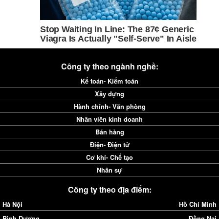
Công ty theo ngành nghề:
Kế toán- Kiểm toán
Xây dựng
Hành chính- Văn phòng
Nhân viên kinh doanh
Bán hàng
Điện- Điện tử
Cơ khí- Chế tạo
Nhân sự
Công ty theo địa điểm:
Hà Nội
Hồ Chí Minh
Bình Dương
Đồng Nai