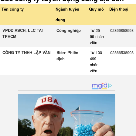
Tên công ty
Ngành tuyển
Quy mô
Điện thoại
dụng
VPDD ASCH, LLC TAI
Công nghiệp
Từ 25 -
02866858593
TPHCM
99 nhân
viên
CÔNG TY TNHH LẬP VĂN
Biên- Phiên
Từ 100 -
02866538908
dịch
499
nhân
viên