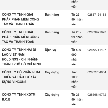
nhân
viên
CÔNG TY TNHH GIẢI
Bán hàng
Từ 25 -
02837154183
PHÁP PHẦN MỀM CÔNG
99 nhân
TÁC VÀ THANH TOÁN
viên
CÔNG TY TNHH GIẢI
Bán hàng
Từ 25 -
02839971673
PHÁP PHẦN MỀM CÔNG
99 nhân
TÁC VÀ THANH TOÁN
viên
CÔNG TY TNHH HAI DI
Dịch vụ
Từ 500 -
02862711407
LAO VIET NAM
999
HOLDINGS - CHI NHÁNH
nhân
THÀNH PHỐ HỒ CHÍ MINH
viên
CÔNG TY CỔ PHẦN PHÁT
Xây dựng
Trên
02862764054
TRIỂN VÀ ĐẦU TƯ XÂY
1000
DỰNG VINCONS
nhân
viên
CÔNG TY TNHH XDTM
Xây dựng
Từ 25 -
02866849772
B.C.B
99 nhân
viên