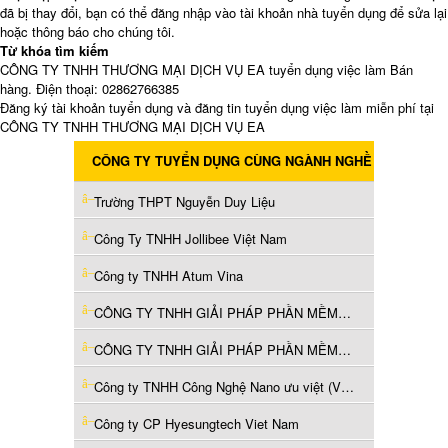
đã bị thay đổi, bạn có thể đăng nhập vào tài khoản nhà tuyển dụng để sửa lại
hoặc thông báo cho chúng tôi.
Từ khóa tìm kiếm
CÔNG TY TNHH THƯƠNG MẠI DỊCH VỤ EA tuyển dụng việc làm Bán
hàng. Điện thoại: 02862766385
Đăng ký tài khoản tuyển dụng và đăng tin tuyển dụng việc làm miễn phí tại
CÔNG TY TNHH THƯƠNG MẠI DỊCH VỤ EA
CÔNG TY TUYỂN DỤNG CÙNG NGÀNH NGHỀ
Trường THPT Nguyễn Duy Liệu
Công Ty TNHH Jollibee Việt Nam
Công ty TNHH Atum Vina
CÔNG TY TNHH GIẢI PHÁP PHẦN MỀM CÔNG TÁC VÀ THANH TOÁN
CÔNG TY TNHH GIẢI PHÁP PHẦN MỀM CÔNG TÁC VÀ THANH TOÁN
Công ty TNHH Công Nghệ Nano ưu việt (Việt Nam)
Công ty CP Hyesungtech Viet Nam