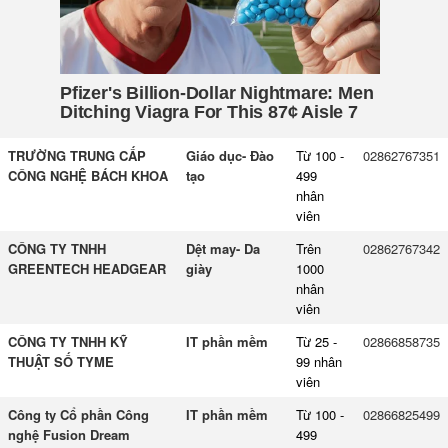
TRƯỜNG TRUNG CẤP
Giáo dục- Đào
Từ 100 -
02862767351
CÔNG NGHỆ BÁCH KHOA
tạo
499
nhân
viên
CÔNG TY TNHH
Dệt may- Da
Trên
02862767342
GREENTECH HEADGEAR
giày
1000
nhân
viên
CÔNG TY TNHH KỸ
IT phần mềm
Từ 25 -
02866858735
THUẬT SỐ TYME
99 nhân
viên
Công ty Cổ phần Công
IT phần mềm
Từ 100 -
02866825499
nghệ Fusion Dream
499