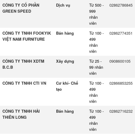
CÔNG TY CỔ PHẦN
Dịch vụ
Từ 500 -
02862786845
GREEN SPEED
999
nhân
viên
CÔNG TY TNHH FOOKYIK
Bán hàng
Từ 100 -
02862774351
VIỆT NAM FURNITURE
499
nhân
viên
CÔNG TY TNHH XDTM
Xây dựng
Từ 25 -
0908600105
B.C.B
99 nhân
viên
CÔNG TY TNHH CTI VN
Cơ khí- Chế
Từ 100 -
02866853255
tạo
499
nhân
viên
CÔNG TY TNHH HẢI
Bán hàng
Từ 100 -
02862716232
THIÊN LONG
499
nhân
viên