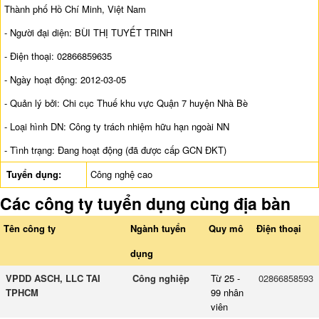
Thành phố Hồ Chí Minh, Việt Nam
- Người đại diện: BÙI THỊ TUYẾT TRINH
- Điện thoại: 02866859635
- Ngày hoạt động: 2012-03-05
- Quản lý bởi: Chi cục Thuế khu vực Quận 7 huyện Nhà Bè
- Loại hình DN: Công ty trách nhiệm hữu hạn ngoài NN
- Tình trạng: Đang hoạt động (đã được cấp GCN ĐKT)
Tuyển dụng:
Công nghệ cao
Các công ty tuyển dụng cùng địa bàn
Tên công ty
Ngành tuyển
Quy mô
Điện thoại
dụng
VPDD ASCH, LLC TAI
Công nghiệp
Từ 25 -
02866858593
TPHCM
99 nhân
viên