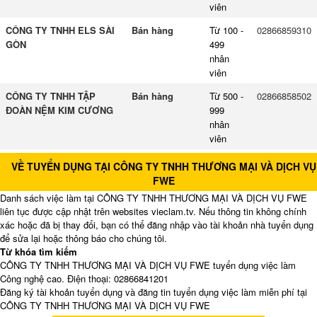
viên
CÔNG TY TNHH ELS SÀI
Bán hàng
Từ 100 -
02866859310
GÒN
499
nhân
viên
CÔNG TY TNHH TẬP
Bán hàng
Từ 500 -
02866858502
ĐOÀN NỆM KIM CƯƠNG
999
nhân
viên
VỀ TUYỂN DỤNG TẠI CÔNG TY TNHH THƯƠNG MẠI VÀ DỊCH VỤ
FWE
Danh sách việc làm tại CÔNG TY TNHH THƯƠNG MẠI VÀ DỊCH VỤ FWE
liên tục được cập nhật trên websites vieclam.tv. Nếu thông tin không chính
xác hoặc đã bị thay đổi, bạn có thể đăng nhập vào tài khoản nhà tuyển dụng
để sửa lại hoặc thông báo cho chúng tôi.
Từ khóa tìm kiếm
CÔNG TY TNHH THƯƠNG MẠI VÀ DỊCH VỤ FWE tuyển dụng việc làm
Công nghệ cao. Điện thoại: 02866841201
Đăng ký tài khoản tuyển dụng và đăng tin tuyển dụng việc làm miễn phí tại
CÔNG TY TNHH THƯƠNG MẠI VÀ DỊCH VỤ FWE