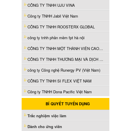
CÔNG TY TNHH UJU VINA
Công ty TNHH Jabil Việt Nam
CÔNG TY TNHH ROOSTERX GLOBAL
công ty tnhh phần mềm fpt hà nội
CÔNG TY TNHH MỘT THÀNH VIÊN CAO SU THỐNG NHẤT
CÔNG TY TNHH THƯƠNG MẠI VÀ DỊCH VỤ FWE
công ty Công nghệ Runergy PV (Việt Nam)
CÔNG TY TNHH SI FLEX VIỆT NAM
Công ty TNHH Dona Pacific Việt Nam
BÍ QUYẾT TUYỂN DỤNG
Trắc nghiệm việc làm
Dành cho ứng viên