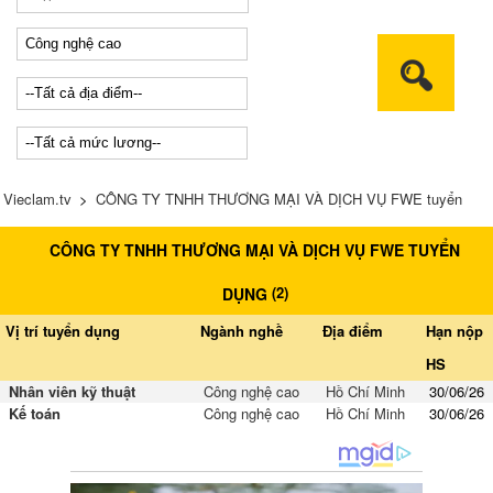
Vieclam.tv
>
CÔNG TY TNHH THƯƠNG MẠI VÀ DỊCH VỤ FWE tuyển
CÔNG TY TNHH THƯƠNG MẠI VÀ DỊCH VỤ FWE TUYỂN
dụng
(
2
)
DỤNG
Vị trí tuyển dụng
Ngành nghề
Địa điểm
Hạn nộp
HS
Nhân viên kỹ thuật
Công nghệ cao
Hồ Chí Minh
30/06/26
Kế toán
Công nghệ cao
Hồ Chí Minh
30/06/26