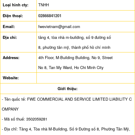
Loại hình cty:
TNHH
Điện thoại:
02866841201
Email:
fwevietnam@gmail.com
Địa chỉ:
tầng 4, tòa nhà m-building, số 9 đường số
8, phường tân mỹ, thành phố hồ chí minh
Address:
4th Floor, M-Building Building, No 9, Street
No 8, Tan My Ward, Ho Chi Minh City
Website:
Giới thiệu:
- Tên quốc tế: FWE COMMERCIAL AND SERVICE LIMITED LIABILITY C
OMPANY
- Mã số thuế: 3502059281
- Địa chỉ: Tầng 4, Tòa nhà M-Building, Số 9 Đường số 8, Phường Tân Mỹ,