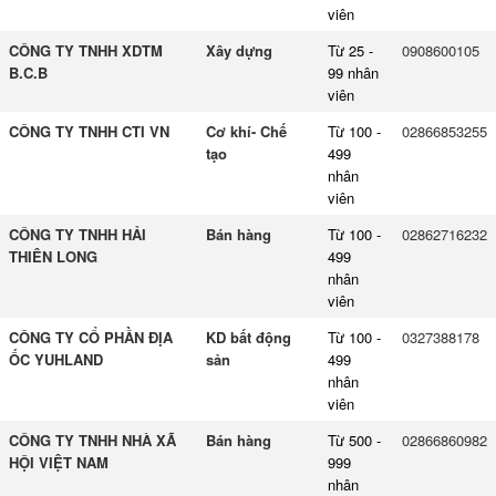
viên
CÔNG TY TNHH XDTM
Xây dựng
Từ 25 -
0908600105
B.C.B
99 nhân
viên
CÔNG TY TNHH CTI VN
Cơ khí- Chế
Từ 100 -
02866853255
tạo
499
nhân
viên
CÔNG TY TNHH HẢI
Bán hàng
Từ 100 -
02862716232
THIÊN LONG
499
nhân
viên
CÔNG TY CỔ PHẦN ĐỊA
KD bất động
Từ 100 -
0327388178
ỐC YUHLAND
sản
499
nhân
viên
CÔNG TY TNHH NHÀ XÃ
Bán hàng
Từ 500 -
02866860982
HỘI VIỆT NAM
999
nhân