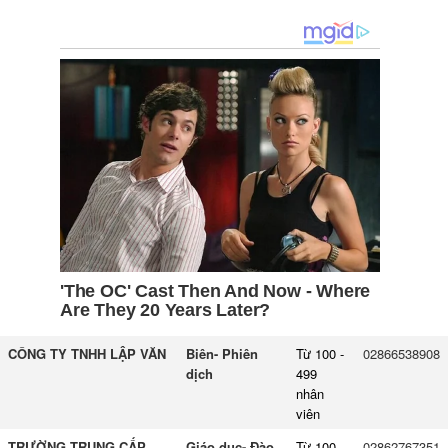
CÔNG TY TNHH LẬP VĂN
Biên- Phiên
Từ 100 -
02866538908
dịch
499
nhân
viên
TRƯỜNG TRUNG CẤP
Giáo dục- Đào
Từ 100 -
02862767351