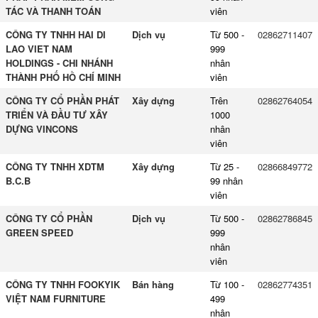
TÁC VÀ THANH TOÁN
viên
CÔNG TY TNHH HAI DI
Dịch vụ
Từ 500 -
02862711407
LAO VIET NAM
999
HOLDINGS - CHI NHÁNH
nhân
THÀNH PHỐ HỒ CHÍ MINH
viên
CÔNG TY CỔ PHẦN PHÁT
Xây dựng
Trên
02862764054
TRIỂN VÀ ĐẦU TƯ XÂY
1000
DỰNG VINCONS
nhân
viên
CÔNG TY TNHH XDTM
Xây dựng
Từ 25 -
02866849772
B.C.B
99 nhân
viên
CÔNG TY CỔ PHẦN
Dịch vụ
Từ 500 -
02862786845
GREEN SPEED
999
nhân
viên
CÔNG TY TNHH FOOKYIK
Bán hàng
Từ 100 -
02862774351
VIỆT NAM FURNITURE
499
nhân