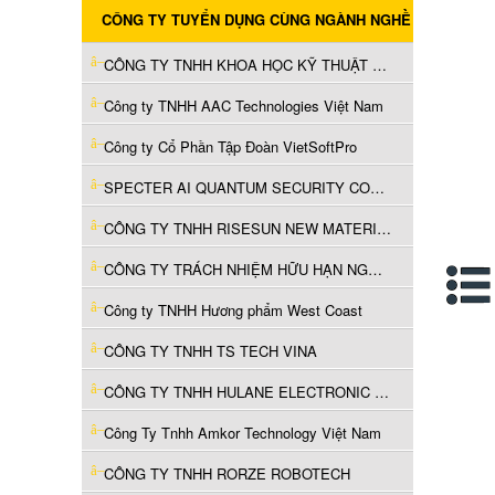
CÔNG TY TUYỂN DỤNG CÙNG NGÀNH NGHỀ
CÔNG TY TNHH KHOA HỌC KỸ THUẬT AVC (VIỆT NAM)
Công ty TNHH AAC Technologies Việt Nam
Công ty Cổ Phần Tập Đoàn VietSoftPro
SPECTER AI QUANTUM SECURITY COMPANY LIMITED
CÔNG TY TNHH RISESUN NEW MATERIAL VIỆT NAM
CÔNG TY TRÁCH NHIỆM HỮU HẠN NGUYÊN LIỆU HÀ NAM
Công ty TNHH Hương phẩm West Coast
CÔNG TY TNHH TS TECH VINA
CÔNG TY TNHH HULANE ELECTRONIC (VIỆT NAM)
Công Ty Tnhh Amkor Technology Việt Nam
CÔNG TY TNHH RORZE ROBOTECH