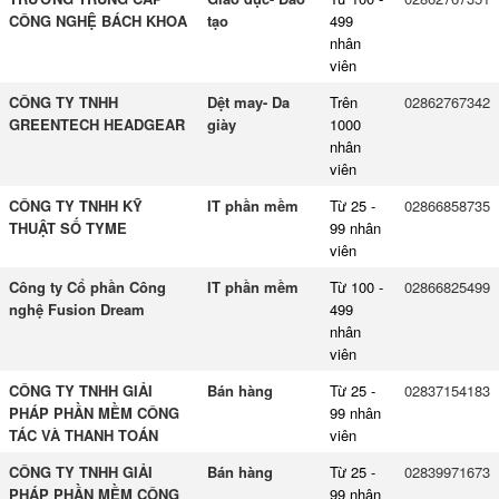
CÔNG NGHỆ BÁCH KHOA
tạo
499
nhân
viên
CÔNG TY TNHH
Dệt may- Da
Trên
02862767342
GREENTECH HEADGEAR
giày
1000
nhân
viên
CÔNG TY TNHH KỸ
IT phần mềm
Từ 25 -
02866858735
THUẬT SỐ TYME
99 nhân
viên
Công ty Cổ phần Công
IT phần mềm
Từ 100 -
02866825499
nghệ Fusion Dream
499
nhân
viên
CÔNG TY TNHH GIẢI
Bán hàng
Từ 25 -
02837154183
PHÁP PHẦN MỀM CÔNG
99 nhân
TÁC VÀ THANH TOÁN
viên
CÔNG TY TNHH GIẢI
Bán hàng
Từ 25 -
02839971673
PHÁP PHẦN MỀM CÔNG
99 nhân