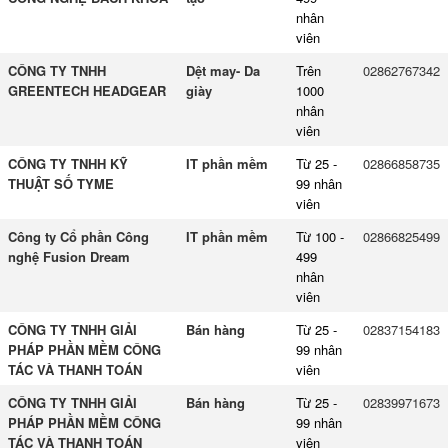
nhân
viên
CÔNG TY TNHH
Dệt may- Da
Trên
02862767342
GREENTECH HEADGEAR
giày
1000
nhân
viên
CÔNG TY TNHH KỸ
IT phần mềm
Từ 25 -
02866858735
THUẬT SỐ TYME
99 nhân
viên
Công ty Cổ phần Công
IT phần mềm
Từ 100 -
02866825499
nghệ Fusion Dream
499
nhân
viên
CÔNG TY TNHH GIẢI
Bán hàng
Từ 25 -
02837154183
PHÁP PHẦN MỀM CÔNG
99 nhân
TÁC VÀ THANH TOÁN
viên
CÔNG TY TNHH GIẢI
Bán hàng
Từ 25 -
02839971673
PHÁP PHẦN MỀM CÔNG
99 nhân
TÁC VÀ THANH TOÁN
viên