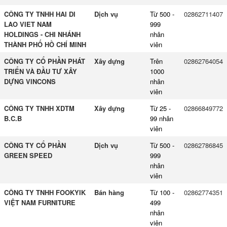
CÔNG TY TNHH HAI DI
Dịch vụ
Từ 500 -
02862711407
LAO VIET NAM
999
HOLDINGS - CHI NHÁNH
nhân
THÀNH PHỐ HỒ CHÍ MINH
viên
CÔNG TY CỔ PHẦN PHÁT
Xây dựng
Trên
02862764054
TRIỂN VÀ ĐẦU TƯ XÂY
1000
DỰNG VINCONS
nhân
viên
CÔNG TY TNHH XDTM
Xây dựng
Từ 25 -
02866849772
B.C.B
99 nhân
viên
CÔNG TY CỔ PHẦN
Dịch vụ
Từ 500 -
02862786845
GREEN SPEED
999
nhân
viên
CÔNG TY TNHH FOOKYIK
Bán hàng
Từ 100 -
02862774351
VIỆT NAM FURNITURE
499
nhân
viên