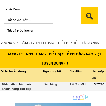
Vieclam.tv
>
CÔNG TY TNHH TRANG THIẾT BỊ Y TẾ PHƯƠNG NAM
CÔNG TY TNHH TRANG THIẾT BỊ Y TẾ PHƯƠNG NAM VIỆT
VIỆT tuyển dụng
(
1
)
TUYỂN DỤNG
Vị trí tuyển dụng
Ngành nghề
Địa điểm
Hạn nộp
HS
Nhân viên chăm sóc
Bán hàng
Hồ Chí Minh
15/07/26
khách hàng cao cấp