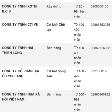
CÔNG TY TNHH XDTM
Xây dựng
Từ 25 -
0908600105
B.C.B
99 nhân
viên
CÔNG TY TNHH CTI VN
Cơ khí- Chế
Từ 100 -
02866853255
tạo
499
nhân
viên
CÔNG TY TNHH HẢI
Bán hàng
Từ 100 -
02862716232
THIÊN LONG
499
nhân
viên
CÔNG TY CỔ PHẦN ĐỊA
KD bất động
Từ 100 -
0327388178
ỐC YUHLAND
sản
499
nhân
viên
CÔNG TY TNHH NHÀ XÃ
Bán hàng
Từ 500 -
02866860982
HỘI VIỆT NAM
999
nhân
viên