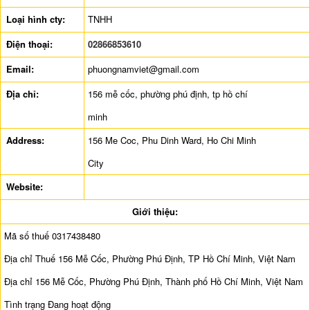
Loại hình cty:
TNHH
Điện thoại:
02866853610
Email:
phuongnamviet@gmail.com
Địa chỉ:
156 mễ cốc, phường phú định, tp hồ chí
minh
Address:
156 Me Coc, Phu Dinh Ward, Ho Chi Minh
City
Website:
Giới thiệu:
Mã số thuế 0317438480
Địa chỉ Thuế 156 Mễ Cốc, Phường Phú Định, TP Hồ Chí Minh, Việt Nam
Địa chỉ 156 Mễ Cốc, Phường Phú Định, Thành phố Hồ Chí Minh, Việt Nam
Tình trạng Đang hoạt động