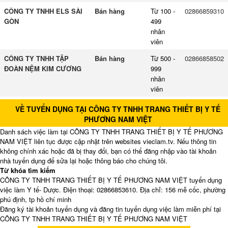
CÔNG TY TNHH ELS SÀI
Bán hàng
Từ 100 -
02866859310
GÒN
499
nhân
viên
CÔNG TY TNHH TẬP
Bán hàng
Từ 500 -
02866858502
ĐOÀN NỆM KIM CƯƠNG
999
nhân
viên
VỀ TUYỂN DỤNG TẠI CÔNG TY TNHH TRANG THIẾT BỊ Y TẾ
PHƯƠNG NAM VIỆT
Danh sách việc làm tại CÔNG TY TNHH TRANG THIẾT BỊ Y TẾ PHƯƠNG
NAM VIỆT liên tục được cập nhật trên websites vieclam.tv. Nếu thông tin
không chính xác hoặc đã bị thay đổi, bạn có thể đăng nhập vào tài khoản
nhà tuyển dụng để sửa lại hoặc thông báo cho chúng tôi.
Từ khóa tìm kiếm
CÔNG TY TNHH TRANG THIẾT BỊ Y TẾ PHƯƠNG NAM VIỆT tuyển dụng
việc làm Y tế- Dược. Điện thoại: 02866853610. Địa chỉ: 156 mễ cốc, phường
phú định, tp hồ chí minh
Đăng ký tài khoản tuyển dụng và đăng tin tuyển dụng việc làm miễn phí tại
CÔNG TY TNHH TRANG THIẾT BỊ Y TẾ PHƯƠNG NAM VIỆT