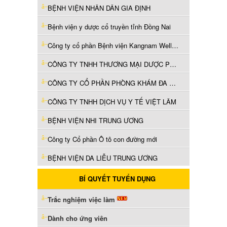
BỆNH VIỆN NHÂN DÂN GIA ĐỊNH
Bệnh viện y dược cổ truyền tỉnh Đồng Nai
Công ty cổ phần Bệnh viện Kangnam Wellness
CÔNG TY TNHH THƯƠNG MẠI DƯỢC PHẨM TRANG LY
CÔNG TY CỔ PHẦN PHÒNG KHÁM ĐA KHOA TÂM LONG
CÔNG TY TNHH DỊCH VỤ Y TẾ VIỆT LÂM
BỆNH VIỆN NHI TRUNG ƯƠNG
Công ty Cổ phần Ô tô con đường mới
BỆNH VIỆN DA LIỄU TRUNG ƯƠNG
BÍ QUYẾT TUYỂN DỤNG
Trắc nghiệm việc làm
Dành cho ứng viên