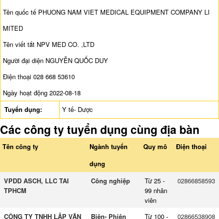
Tên quốc tế PHUONG NAM VIET MEDICAL EQUIPMENT COMPANY LI
MITED
Tên viết tắt NPV MED CO. ,LTD
Người đại diện NGUYỄN QUỐC DUY
Điện thoại 028 668 53610
Ngày hoạt động 2022-08-18
Tuyển dụng:
Y tế- Dược
Các công ty tuyển dụng cùng địa bàn
Tên công ty
Ngành tuyển
Quy mô
Điện thoại
dụng
VPDD ASCH, LLC TAI
Công nghiệp
Từ 25 -
02866858593
TPHCM
99 nhân
viên
CÔNG TY TNHH LẬP VĂN
Biên- Phiên
Từ 100 -
02866538908