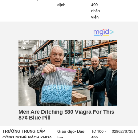
dịch
499
nhân
viên
TRƯỜNG TRUNG CẤP
Giáo dục- Đào
Từ 100 -
02862767351
CÔNG NGHỆ BÁCH KHOA
tạo
499