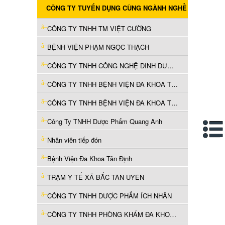
CÔNG TY TUYỂN DỤNG CÙNG NGÀNH NGHỀ
CÔNG TY TNHH TM VIỆT CƯỜNG
BỆNH VIỆN PHẠM NGỌC THẠCH
CÔNG TY TNHH CÔNG NGHỆ DINH DƯỠNG WINCO
CÔNG TY TNHH BỆNH VIỆN ĐA KHOA TƯỜNG TÂM SÀI GÒN
CÔNG TY TNHH BỆNH VIỆN ĐA KHOA TƯỜNG TÂM SÀI GÒN
Công Ty TNHH Dược Phẩm Quang Anh
Nhân viên tiếp đón
Bệnh Viện Đa Khoa Tân Định
TRẠM Y TẾ XÃ BẮC TÂN UYÊN
CÔNG TY TNHH DƯỢC PHẨM ÍCH NHÂN
CÔNG TY TNHH PHÒNG KHÁM ĐA KHOA NHƠN TÂM