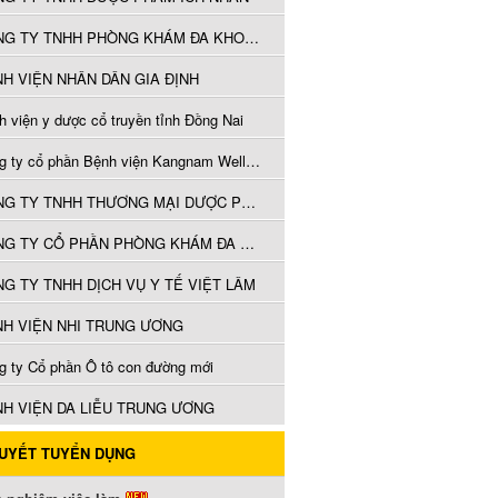
CÔNG TY TNHH PHÒNG KHÁM ĐA KHOA NHƠN TÂM
H VIỆN NHÂN DÂN GIA ĐỊNH
h viện y dược cổ truyền tỉnh Đồng Nai
Công ty cổ phần Bệnh viện Kangnam Wellness
CÔNG TY TNHH THƯƠNG MẠI DƯỢC PHẨM TRANG LY
CÔNG TY CỔ PHẦN PHÒNG KHÁM ĐA KHOA TÂM LONG
G TY TNHH DỊCH VỤ Y TẾ VIỆT LÂM
H VIỆN NHI TRUNG ƯƠNG
g ty Cổ phần Ô tô con đường mới
H VIỆN DA LIỄU TRUNG ƯƠNG
QUYẾT TUYỂN DỤNG