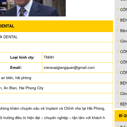
BỆN
DENTAL
Bện
A DENTAL
Loại hình cty:
TNHH
Email:
viensoaigiangquan@gmail.com
CÔN
 an biên, hải phòng
BỆN
, An Bien, Hai Phong City
Côn
BỆN
phòng khám chuyên sâu về Implant và Chỉnh nha tại Hải Phòng,
BÍ 
i trường điều trị hiện đại – chuyên nghiệp – tận tâm với khách h