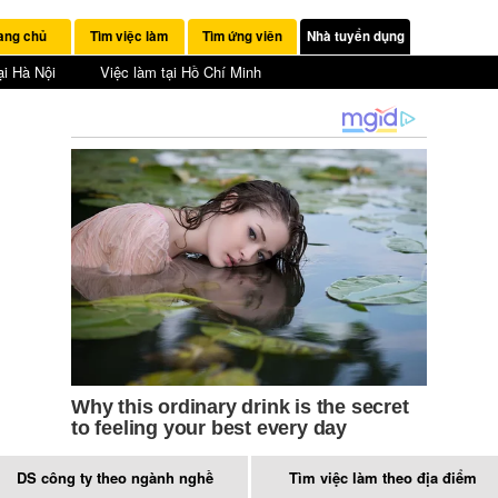
ang chủ
Tìm việc làm
Tìm ứng viên
Nhà tuyển dụng
ại Hà Nội
Việc làm tại Hồ Chí Minh
DS công ty theo ngành nghề
Tìm việc làm theo địa điểm