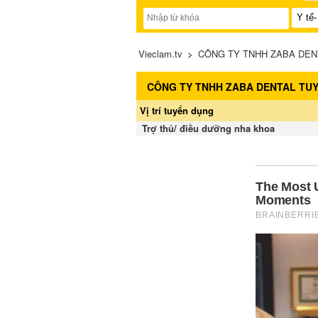
Vieclam.tv
>
CÔNG TY TNHH ZABA DENT
CÔNG TY TNHH ZABA DENTAL TU
Vị trí tuyển dụng
Trợ thủ/ điều dưỡng nha khoa