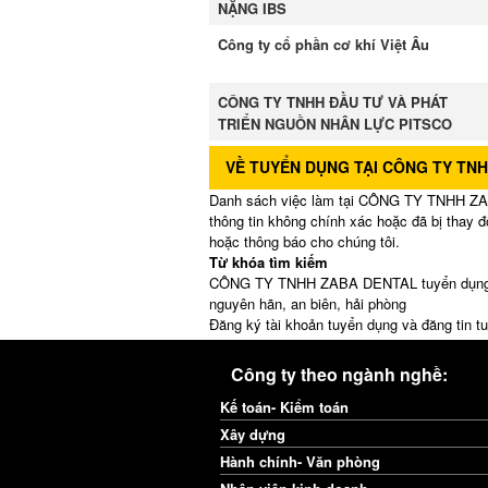
NẶNG IBS
Công ty cổ phần cơ khí Việt Âu
CÔNG TY TNHH ĐẦU TƯ VÀ PHÁT
TRIỂN NGUỒN NHÂN LỰC PITSCO
VỀ TUYỂN DỤNG TẠI CÔNG TY TN
Danh sách việc làm tại CÔNG TY TNHH ZABA
thông tin không chính xác hoặc đã bị thay đ
hoặc thông báo cho chúng tôi.
Từ khóa tìm kiếm
CÔNG TY TNHH ZABA DENTAL tuyển dụng việ
nguyên hãn, an biên, hải phòng
Đăng ký tài khoản tuyển dụng và đăng ti
Công ty theo ngành nghề:
Kế toán- Kiểm toán
Xây dựng
Hành chính- Văn phòng