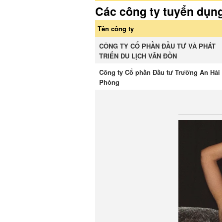
Các công ty tuyển dụn
Tên công ty
CÔNG TY CỔ PHẦN ĐẦU TƯ VÀ PHÁT
TRIỂN DU LỊCH VÂN ĐỒN
Công ty Cổ phần Đầu tư Trường An Hải
Phòng