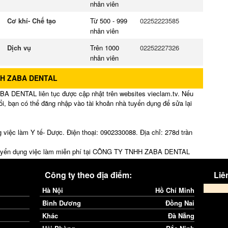
nhân viên
Cơ khí- Chế tạo
Từ 500 - 999
02252223585
nhân viên
Dịch vụ
Trên 1000
02252227326
nhân viên
HH ZABA DENTAL
 DENTAL liên tục được cập nhật trên websites vieclam.tv. Nếu
ổi, bạn có thể đăng nhập vào tài khoản nhà tuyển dụng để sửa lại
c làm Y tế- Dược. Điện thoại: 0902330088. Địa chỉ: 278d trần
n tuyển dụng việc làm miễn phí tại CÔNG TY TNHH ZABA DENTAL
Công ty theo địa điểm:
Liên
Hà Nội
Hồ Chí Minh
Bình Dương
Đồng Nai
Khác
Đà Nẵng