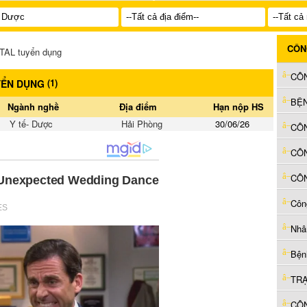
CÔN
AL tuyển dụng
CÔN
(
1
)
YỂN DỤNG
BỆ
Ngành nghề
Địa điểm
Hạn nộp HS
Y tế- Dược
Hải Phòng
30/06/26
Côn
Nhân
Bện
TRẠ
CÔN