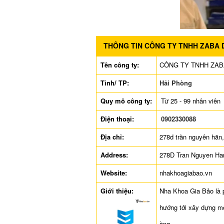
THÔNG TIN CÔNG TY TNHH ZABA 
Tên công ty:
CÔNG TY TNHH ZAB
Tỉnh/ TP:
Hải Phòng
Quy mô công ty:
Từ 25 - 99 nhân viên
Điện thoại:
0902330088
Địa chỉ:
278d trần nguyên hãn,
Address:
278D Tran Nguyen Han
Website:
nhakhoagiabao.vn
Giới thiệu:
Nha Khoa Gia Bảo là 
hướng tới xây dựng mô
àng.