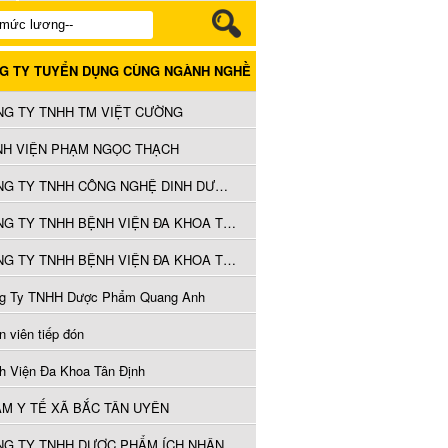
G TY TUYỂN DỤNG CÙNG NGÀNH NGHỀ
G TY TNHH TM VIỆT CƯỜNG
NH VIỆN PHẠM NGỌC THẠCH
CÔNG TY TNHH CÔNG NGHỆ DINH DƯỠNG WINCO
CÔNG TY TNHH BỆNH VIỆN ĐA KHOA TƯỜNG TÂM SÀI GÒN
CÔNG TY TNHH BỆNH VIỆN ĐA KHOA TƯỜNG TÂM SÀI GÒN
g Ty TNHH Dược Phẩm Quang Anh
 viên tiếp đón
h Viện Đa Khoa Tân Định
M Y TẾ XÃ BẮC TÂN UYÊN
G TY TNHH DƯỢC PHẨM ÍCH NHÂN