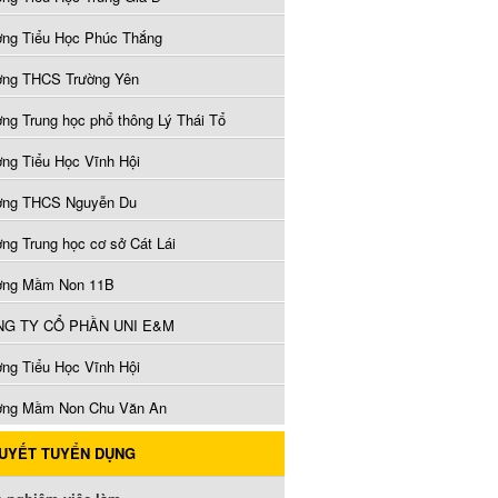
ờng Tiểu Học Phúc Thắng
ờng THCS Trường Yên
ờng Trung học phổ thông Lý Thái Tổ
ờng Tiểu Học Vĩnh Hội
ờng THCS Nguyễn Du
ờng Trung học cơ sở Cát Lái
ờng Mầm Non 11B
G TY CỔ PHẦN UNI E&M
ờng Tiểu Học Vĩnh Hội
ờng Mầm Non Chu Văn An
QUYẾT TUYỂN DỤNG