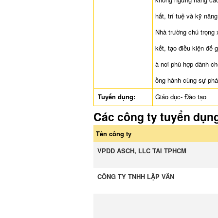
hất, trí tuệ và kỹ năn
Nhà trường chú trọng
kết, tạo điều kiện để 
à nơi phù hợp dành c
ồng hành cùng sự phát
Tuyển dụng:
Giáo dục- Đào tạo
Các công ty tuyển dụn
Tên công ty
VPDD ASCH, LLC TAI TPHCM
CÔNG TY TNHH LẬP VĂN