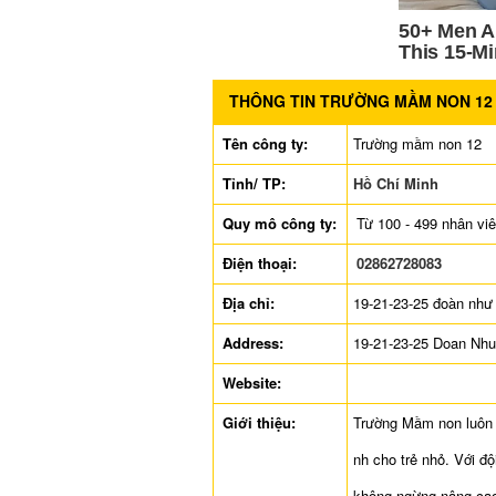
THÔNG TIN TRƯỜNG MẦM NON 12
Tên công ty:
Trường mầm non 12
Tỉnh/ TP:
Hồ Chí Minh
Quy mô công ty:
Từ 100 - 499 nhân vi
Điện thoại:
02862728083
Địa chỉ:
19-21-23-25 đoàn như 
Address:
19-21-23-25 Doan Nhu
Website:
Giới thiệu:
Trường Mầm non luôn h
nh cho trẻ nhỏ. Với độ
không ngừng nâng cao 