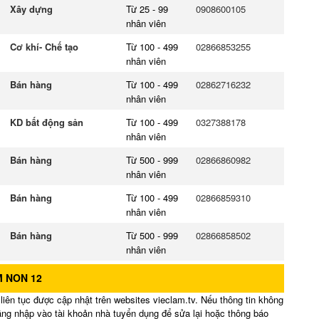
Xây dựng
Từ 25 - 99
0908600105
nhân viên
Cơ khí- Chế tạo
Từ 100 - 499
02866853255
nhân viên
Bán hàng
Từ 100 - 499
02862716232
nhân viên
KD bất động sản
Từ 100 - 499
0327388178
nhân viên
Bán hàng
Từ 500 - 999
02866860982
nhân viên
Bán hàng
Từ 100 - 499
02866859310
nhân viên
Bán hàng
Từ 500 - 999
02866858502
nhân viên
 NON 12
iên tục được cập nhật trên websites vieclam.tv. Nếu thông tin không
đăng nhập vào tài khoản nhà tuyển dụng để sửa lại hoặc thông báo