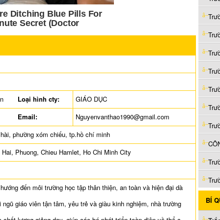
Trư
Trư
Trư
Trư
Trư
ên
Loại hình cty:
GIÁO DỤC
Trư
Email:
Nguyenvanthao1990@gmail.com
Trư
hài, phường xóm chiếu, tp.hồ chí minh
CÔN
 Hai, Phuong, Chieu Hamlet, Ho Chi Minh City
Trư
Trư
ướng đến môi trường học tập thân thiện, an toàn và hiện đại dà
BÍ 
i ngũ giáo viên tận tâm, yêu trẻ và giàu kinh nghiệm, nhà trường
chất lượng giảng dạy, giúp các bé phát triển toàn diện về thể c