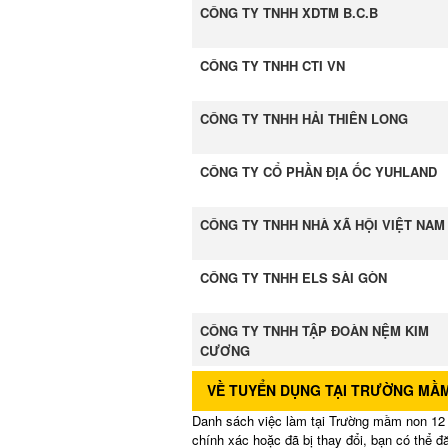
CÔNG TY TNHH XDTM B.C.B
CÔNG TY TNHH CTI VN
CÔNG TY TNHH HẢI THIÊN LONG
CÔNG TY CỔ PHẦN ĐỊA ỐC YUHLAND
CÔNG TY TNHH NHÀ XÃ HỘI VIỆT NAM
CÔNG TY TNHH ELS SÀI GÒN
CÔNG TY TNHH TẬP ĐOÀN NỆM KIM
CƯƠNG
VỀ TUYỂN DỤNG TẠI TRƯỜNG MẦM
Danh sách việc làm tại Trường mầm non 12 l
chính xác hoặc đã bị thay đổi, bạn có thể 