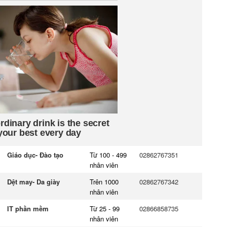
Giáo dục- Đào tạo
Từ 100 - 499
02862767351
nhân viên
Dệt may- Da giày
Trên 1000
02862767342
nhân viên
IT phần mềm
Từ 25 - 99
02866858735
nhân viên