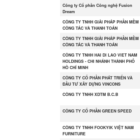
Công ty Cổ phần Công nghệ Fusion
Dream
CÔNG TY TNHH GIẢI PHÁP PHẦN MỀM
CÔNG TÁC VÀ THANH TOÁN
CÔNG TY TNHH GIẢI PHÁP PHẦN MỀM
CÔNG TÁC VÀ THANH TOÁN
CÔNG TY TNHH HAI DI LAO VIET NAM
HOLDINGS - CHI NHÁNH THÀNH PHỐ
HỒ CHÍ MINH
CÔNG TY CỔ PHẦN PHÁT TRIỂN VÀ
ĐẦU TƯ XÂY DỰNG VINCONS
CÔNG TY TNHH XDTM B.C.B
CÔNG TY CỔ PHẦN GREEN SPEED
CÔNG TY TNHH FOOKYIK VIỆT NAM
FURNITURE