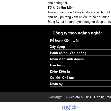
cho chúng tôi.
Từ khóa tìm kiếm
Trường mầm non 12 tuyển dụng việc làm Giá
như hài, phường xóm chiếu, tp.hồ chí minh
Đăng ký tài khoản tuyển dụng và đăng tin t
Công ty theo ngành nghề:
Kế toán- Kiểm toán
Xây dựng
Hành chính- Văn phòng
Nhân viên kinh doanh
Bán hàng
Điện- Điện tử
Cơ khí- Chế tạo
Nhân sự
Copyright (C) vieclam.tv 2014
Liên hệ: ma