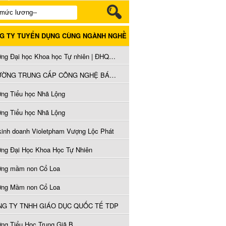
G TY TUYỂN DỤNG CÙNG NGÀNH NGHỀ
Trường Đại học Khoa học Tự nhiên | ĐHQGHN
TRƯỜNG TRUNG CẤP CÔNG NGHỆ BÁCH KHOA
ờng Tiểu học Nhã Lộng
ờng Tiểu học Nhã Lộng
kinh doanh Violetpham Vượng Lộc Phát
ờng Đại Học Khoa Học Tự Nhiên
ờng mầm non Cổ Loa
ờng Mầm non Cổ Loa
G TY TNHH GIÁO DỤC QUỐC TẾ TDP
ờng Tiểu Học Trung Giã B