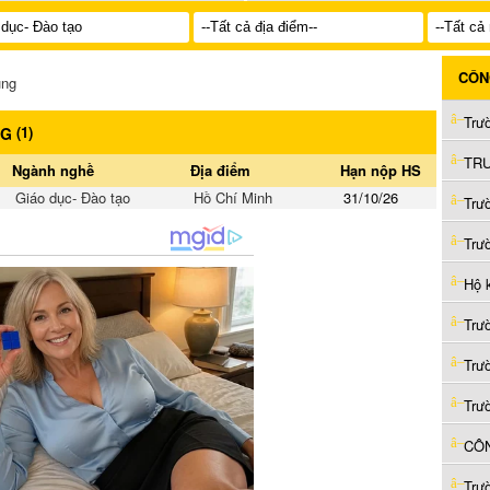
CÔN
ụng
(
1
)
NG
Ngành nghề
Địa điểm
Hạn nộp HS
Giáo dục- Đào tạo
Hồ Chí Minh
31/10/26
Trư
Trư
Hộ 
Trư
Trư
Trư
CÔN
Trư