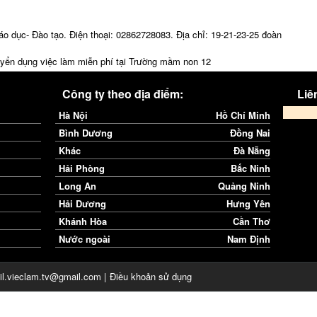
o dục- Đào tạo. Điện thoại: 02862728083. Địa chỉ: 19-21-23-25 đoàn
uyển dụng việc làm miễn phí tại Trường mầm non 12
Công ty theo địa điểm:
Liên
Hà Nội
Hồ Chí Minh
Bình Dương
Đồng Nai
Khác
Đà Nẵng
Hải Phòng
Bắc Ninh
Long An
Quảng Ninh
Hải Dương
Hưng Yên
Khánh Hòa
Cần Thơ
Nước ngoài
Nam Định
il.vieclam.tv@gmail.com |
Điều khoản sử dụng