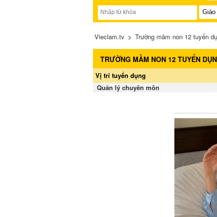
Vieclam.tv
>
Trường mầm non 12 tuyển d
TRƯỜNG MẦM NON 12 TUYỂN DỤ
Vị trí tuyển dụng
Quản lý chuyên môn