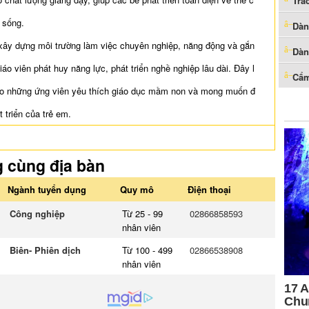
Trắ
g sống.
Dàn
 xây dựng môi trường làm việc chuyên nghiệp, năng động và gắn
Dàn
giáo viên phát huy năng lực, phát triển nghề nghiệp lâu dài. Đây l
Cẩm
ho những ứng viên yêu thích giáo dục mầm non và mong muốn đ
 triển của trẻ em.
g cùng địa bàn
Ngành tuyển dụng
Quy mô
Điện thoại
Công nghiệp
Từ 25 - 99
02866858593
nhân viên
Biên- Phiên dịch
Từ 100 - 499
02866538908
nhân viên