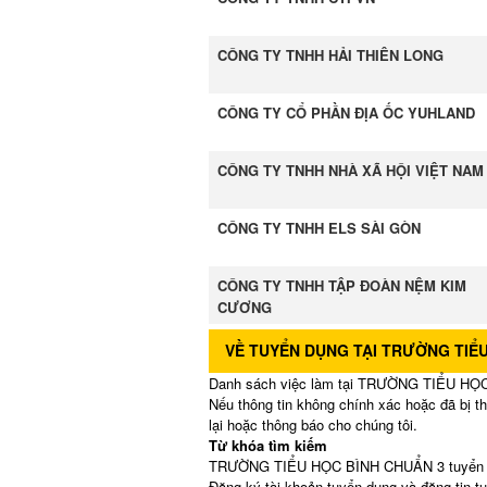
CÔNG TY TNHH HẢI THIÊN LONG
CÔNG TY CỔ PHẦN ĐỊA ỐC YUHLAND
CÔNG TY TNHH NHÀ XÃ HỘI VIỆT NAM
CÔNG TY TNHH ELS SÀI GÒN
CÔNG TY TNHH TẬP ĐOÀN NỆM KIM
CƯƠNG
VỀ TUYỂN DỤNG TẠI TRƯỜNG TIỂU
Danh sách việc làm tại TRƯỜNG TIỂU HỌC B
Nếu thông tin không chính xác hoặc đã bị t
lại hoặc thông báo cho chúng tôi.
Từ khóa tìm kiếm
TRƯỜNG TIỂU HỌC BÌNH CHUẨN 3 tuyển dụn
Đăng ký tài khoản tuyển dụng và đăng ti