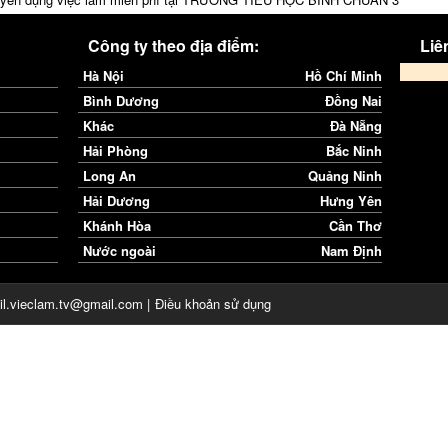
Công ty theo địa điểm:
Liên
Hà Nội
Hồ Chí Minh
Bình Dương
Đồng Nai
Khác
Đà Nẵng
Hải Phòng
Bắc Ninh
Long An
Quảng Ninh
Hải Dương
Hưng Yên
Khánh Hòa
Cần Thơ
Nước ngoài
Nam Định
il.vieclam.tv@gmail.com |
Điều khoản sử dụng