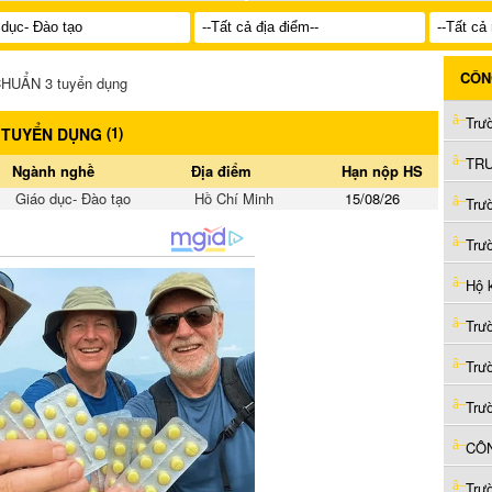
CÔN
UẨN 3 tuyển dụng
(
1
)
 TUYỂN DỤNG
Ngành nghề
Địa điểm
Hạn nộp HS
Giáo dục- Đào tạo
Hồ Chí Minh
15/08/26
Trư
Trư
Hộ 
Trư
Trư
Trư
CÔN
Trư