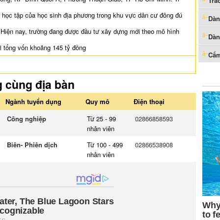
Trắ
 học tập của học sinh địa phương trong khu vực dân cư đông đú
Dàn
. Hiện nay, trường đang được đầu tư xây dựng mới theo mô hình
Dàn
ới tổng vốn khoảng 145 tỷ đồng
Cẩm
g cùng địa bàn
Ngành tuyển dụng
Quy mô
Điện thoại
Công nghiệp
Từ 25 - 99
02866858593
nhân viên
Biên- Phiên dịch
Từ 100 - 499
02866538908
nhân viên