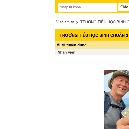
Vieclam.tv
>
TRƯỜNG TIỂU HỌC BÌNH CH
TRƯỜNG TIỂU HỌC BÌNH CHUẨN 3
Vị trí tuyển dụng
Nhân viên