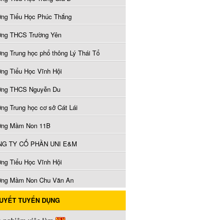
ờng Tiểu Học Phúc Thắng
ờng THCS Trường Yên
ờng Trung học phổ thông Lý Thái Tổ
ờng Tiểu Học Vĩnh Hội
ờng THCS Nguyễn Du
ờng Trung học cơ sở Cát Lái
ờng Mầm Non 11B
G TY CỔ PHẦN UNI E&M
ờng Tiểu Học Vĩnh Hội
ờng Mầm Non Chu Văn An
QUYẾT TUYỂN DỤNG