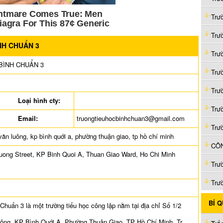
Trư
Trư
NH CHUẨN 3
Trư
BÌNH CHUẨN 3
Trư
Trư
Loại hình cty:
Trư
Email:
truongtieuhocbinhchuan3@gmail.com
Trư
ăn luông, kp bình quới a, phường thuận giao, tp hồ chí minh
CÔN
uong Street, KP Binh Quoi A, Thuan Giao Ward, Ho Chi Minh
Trư
Trư
BÍ 
Chuẩn 3 là một trường tiểu học công lập nằm tại địa chỉ Số 1/2
ng, KP Bình Quới A, Phường Thuận Giao, TP Hồ Chí Minh. Tr