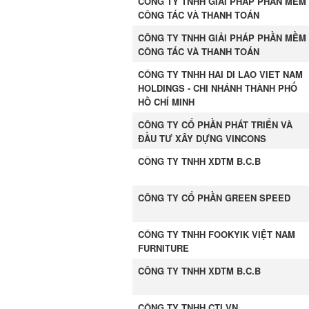
CÔNG TY TNHH GIẢI PHÁP PHẦN MỀM
CÔNG TÁC VÀ THANH TOÁN
CÔNG TY TNHH GIẢI PHÁP PHẦN MỀM
CÔNG TÁC VÀ THANH TOÁN
CÔNG TY TNHH HAI DI LAO VIET NAM
HOLDINGS - CHI NHÁNH THÀNH PHỐ
HỒ CHÍ MINH
CÔNG TY CỔ PHẦN PHÁT TRIỂN VÀ
ĐẦU TƯ XÂY DỰNG VINCONS
CÔNG TY TNHH XDTM B.C.B
CÔNG TY CỔ PHẦN GREEN SPEED
CÔNG TY TNHH FOOKYIK VIỆT NAM
FURNITURE
CÔNG TY TNHH XDTM B.C.B
CÔNG TY TNHH CTI VN