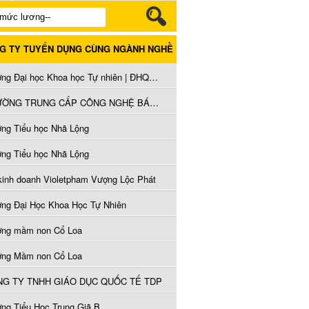
G TY TUYỂN DỤNG CÙNG NGÀNH NGHỀ
Trường Đại học Khoa học Tự nhiên | ĐHQGHN
TRƯỜNG TRUNG CẤP CÔNG NGHỆ BÁCH KHOA
ờng Tiểu học Nhã Lộng
ờng Tiểu học Nhã Lộng
kinh doanh Violetpham Vượng Lộc Phát
ờng Đại Học Khoa Học Tự Nhiên
ờng mầm non Cổ Loa
ờng Mầm non Cổ Loa
G TY TNHH GIÁO DỤC QUỐC TẾ TDP
ờng Tiểu Học Trung Giã B