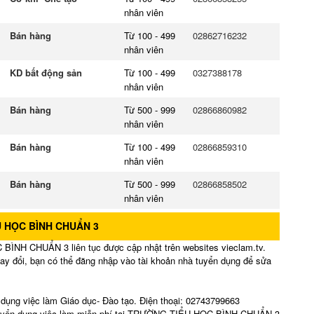
nhân viên
Bán hàng
Từ 100 - 499
02862716232
nhân viên
KD bất động sản
Từ 100 - 499
0327388178
nhân viên
Bán hàng
Từ 500 - 999
02866860982
nhân viên
Bán hàng
Từ 100 - 499
02866859310
nhân viên
Bán hàng
Từ 500 - 999
02866858502
nhân viên
 HỌC BÌNH CHUẨN 3
ÌNH CHUẨN 3 liên tục được cập nhật trên websites vieclam.tv.
hay đổi, bạn có thể đăng nhập vào tài khoản nhà tuyển dụng để sửa
g việc làm Giáo dục- Đào tạo. Điện thoại: 02743799663
n tuyển dụng việc làm miễn phí tại TRƯỜNG TIỂU HỌC BÌNH CHUẨN 3