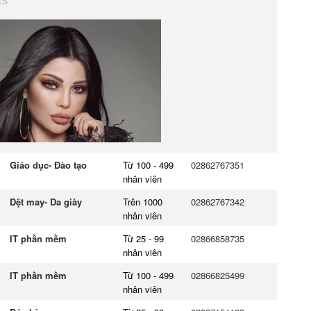
Giáo dục- Đào tạo
Từ 100 - 499
02862767351
nhân viên
Dệt may- Da giày
Trên 1000
02862767342
nhân viên
IT phần mềm
Từ 25 - 99
02866858735
nhân viên
IT phần mềm
Từ 100 - 499
02866825499
nhân viên