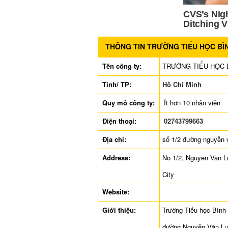
THÔNG TIN TRƯỜNG TIỂU HỌC BÌ
Tên công ty:
TRƯỜNG TIỂU HỌC 
Tỉnh/ TP:
Hồ Chí Minh
Quy mô công ty:
Ít hơn 10 nhân viên
Điện thoại:
02743799663
Địa chỉ:
số 1/2 đường nguyễn v
Address:
No 1/2, Nguyen Van L
City
Website:
Giới thiệu:
Trường Tiểu học Bình 
đường Nguyễn Văn Luô