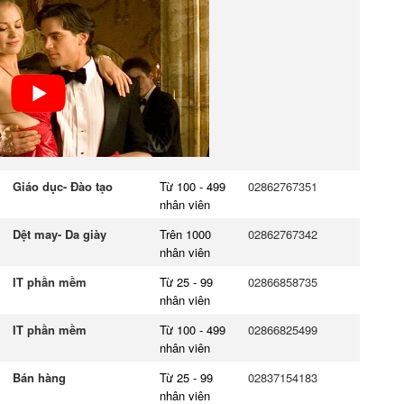
Giáo dục- Đào tạo
Từ 100 - 499
02862767351
nhân viên
Dệt may- Da giày
Trên 1000
02862767342
nhân viên
IT phần mềm
Từ 25 - 99
02866858735
nhân viên
IT phần mềm
Từ 100 - 499
02866825499
nhân viên
Bán hàng
Từ 25 - 99
02837154183
nhân viên