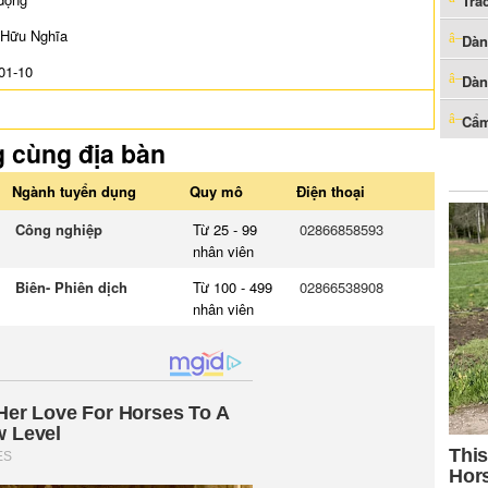
Trắ
 Hữu Nghĩa
Dàn
01-10
Dàn
Cẩm
g cùng địa bàn
Ngành tuyển dụng
Quy mô
Điện thoại
Công nghiệp
Từ 25 - 99
02866858593
nhân viên
Biên- Phiên dịch
Từ 100 - 499
02866538908
nhân viên