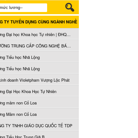
G TY TUYỂN DỤNG CÙNG NGÀNH NGHỀ
Trường Đại học Khoa học Tự nhiên | ĐHQGHN
TRƯỜNG TRUNG CẤP CÔNG NGHỆ BÁCH KHOA
ờng Tiểu học Nhã Lộng
ờng Tiểu học Nhã Lộng
kinh doanh Violetpham Vượng Lộc Phát
ờng Đại Học Khoa Học Tự Nhiên
ờng mầm non Cổ Loa
ờng Mầm non Cổ Loa
G TY TNHH GIÁO DỤC QUỐC TẾ TDP
ờng Tiểu Học Trung Giã B