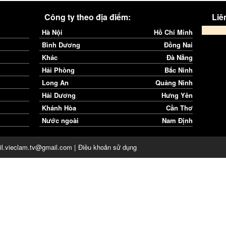
Công ty theo địa điểm:
Liên
Hà Nội
Hồ Chí Minh
Bình Dương
Đồng Nai
Khác
Đà Nẵng
Hải Phòng
Bắc Ninh
Long An
Quảng Ninh
Hải Dương
Hưng Yên
Khánh Hòa
Cần Thơ
Nước ngoài
Nam Định
il.vieclam.tv@gmail.com |
Điều khoản sử dụng