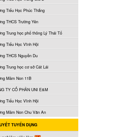
ờng Tiểu Học Phúc Thắng
ờng THCS Trường Yên
ờng Trung học phổ thông Lý Thái Tổ
ờng Tiểu Học Vĩnh Hội
ờng THCS Nguyễn Du
ờng Trung học cơ sở Cát Lái
ờng Mầm Non 11B
G TY CỔ PHẦN UNI E&M
ờng Tiểu Học Vĩnh Hội
ờng Mầm Non Chu Văn An
QUYẾT TUYỂN DỤNG