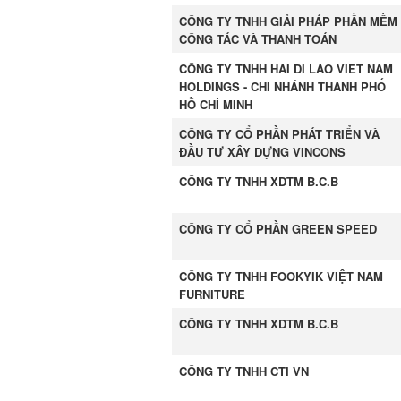
CÔNG TY TNHH GIẢI PHÁP PHẦN MỀM
CÔNG TÁC VÀ THANH TOÁN
CÔNG TY TNHH HAI DI LAO VIET NAM
HOLDINGS - CHI NHÁNH THÀNH PHỐ
HỒ CHÍ MINH
CÔNG TY CỔ PHẦN PHÁT TRIỂN VÀ
ĐẦU TƯ XÂY DỰNG VINCONS
CÔNG TY TNHH XDTM B.C.B
CÔNG TY CỔ PHẦN GREEN SPEED
CÔNG TY TNHH FOOKYIK VIỆT NAM
FURNITURE
CÔNG TY TNHH XDTM B.C.B
CÔNG TY TNHH CTI VN