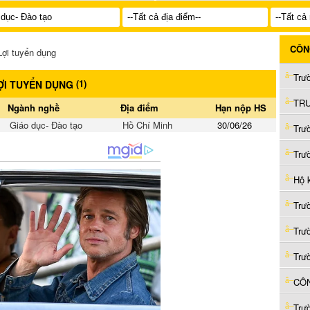
CÔN
ợi tuyển dụng
(
1
)
ỢI TUYỂN DỤNG
Ngành nghề
Địa điểm
Hạn nộp HS
Giáo dục- Đào tạo
Hồ Chí Minh
30/06/26
Trư
Trư
Hộ 
Trư
Trư
Trư
CÔN
Trư