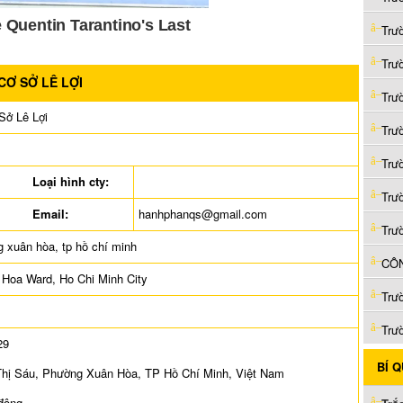
Trư
Trư
Ơ SỞ LÊ LỢI
Trư
Sở Lê Lợi
Trư
Trư
Loại hình cty:
Trư
Email:
hanhphanqs@gmail.com
Trư
g xuân hòa, tp hồ chí minh
CÔN
 Hoa Ward, Ho Chi Minh City
Trư
Trư
29
BÍ 
Thị Sáu, Phường Xuân Hòa, TP Hồ Chí Minh, Việt Nam
 động