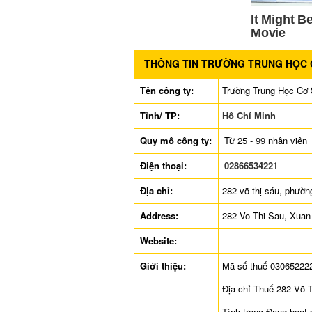
THÔNG TIN TRƯỜNG TRUNG HỌC C
Tên công ty:
Trường Trung Học Cơ 
Tỉnh/ TP:
Hồ Chí Minh
Quy mô công ty:
Từ 25 - 99 nhân viên
Điện thoại:
02866534221
Địa chỉ:
282 võ thị sáu, phườn
Address:
282 Vo Thi Sau, Xuan
Website:
Giới thiệu:
Mã số thuế 03065222
Địa chỉ Thuế 282 Võ 
Tình trạng Đang hoạt