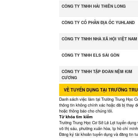
CÔNG TY TNHH HẢI THIÊN LONG
CÔNG TY CỔ PHẦN ĐỊA ỐC YUHLAND
CÔNG TY TNHH NHÀ XÃ HỘI VIỆT NAM
CÔNG TY TNHH ELS SÀI GÒN
CÔNG TY TNHH TẬP ĐOÀN NỆM KIM
CƯƠNG
VỀ TUYỂN DỤNG TẠI TRƯỜNG TRU
Danh sách việc làm tại Trường Trung Học Cơ
thông tin không chính xác hoặc đã bị thay đ
hoặc thông báo cho chúng tôi.
Từ khóa tìm kiếm
Trường Trung Học Cơ Sở Lê Lợi tuyển dụng v
võ thị sáu, phường xuân hòa, tp hồ chí minh
Đăng ký tài khoản tuyển dụng và đăng tin t