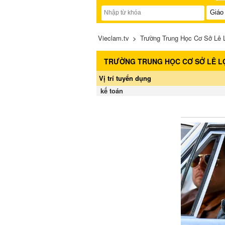
Vieclam.tv
>
Trường Trung Học Cơ Sở Lê L
TRƯỜNG TRUNG HỌC CƠ SỞ LÊ L
Vị trí tuyển dụng
kế toán