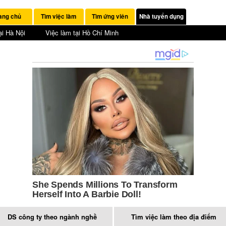
ang chủ
Tìm việc làm
Tìm ứng viên
Nhà tuyển dụng
ại Hà Nội
Việc làm tại Hồ Chí Minh
DS công ty theo ngành nghề
Tìm việc làm theo địa điểm