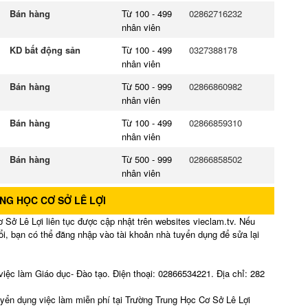
Bán hàng
Từ 100 - 499
02862716232
nhân viên
KD bất động sản
Từ 100 - 499
0327388178
nhân viên
Bán hàng
Từ 500 - 999
02866860982
nhân viên
Bán hàng
Từ 100 - 499
02866859310
nhân viên
Bán hàng
Từ 500 - 999
02866858502
nhân viên
NG HỌC CƠ SỞ LÊ LỢI
 Sở Lê Lợi liên tục được cập nhật trên websites vieclam.tv. Nếu
ổi, bạn có thể đăng nhập vào tài khoản nhà tuyển dụng để sửa lại
iệc làm Giáo dục- Đào tạo. Điện thoại: 02866534221. Địa chỉ: 282
uyển dụng việc làm miễn phí tại Trường Trung Học Cơ Sở Lê Lợi