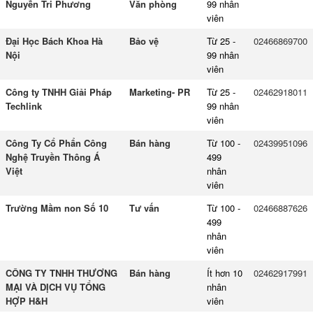
Nguyễn Tri Phương
Văn phòng
99 nhân
viên
Đại Học Bách Khoa Hà
Bảo vệ
Từ 25 -
02466869700
Nội
99 nhân
viên
Công ty TNHH Giải Pháp
Marketing- PR
Từ 25 -
02462918011
Techlink
99 nhân
viên
Công Ty Cổ Phẩn Công
Bán hàng
Từ 100 -
02439951096
Nghệ Truyền Thông Á
499
Việt
nhân
viên
Trường Mầm non Số 10
Tư vấn
Từ 100 -
02466887626
499
nhân
viên
CÔNG TY TNHH THƯƠNG
Bán hàng
Ít hơn 10
02462917991
MẠI VÀ DỊCH VỤ TỔNG
nhân
HỢP H&H
viên