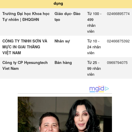
dụng
Trường Đại học Khoa học
Giáo dục- Đào
Từ 100 -
02466895774
Tự nhiên | ĐHQGHN
tạo
499
nhân
viên
CÔNG TY TNHH SƠN VÀ
Nhân sự
Từ 10 -
02466875392
MỰC IN GIAI THĂNG
24 nhân
VIỆT NAM
viên
Công ty CP Hyesungtech
Bán hàng
Từ 25 -
0969794075
Viet Nam
99 nhân
viên