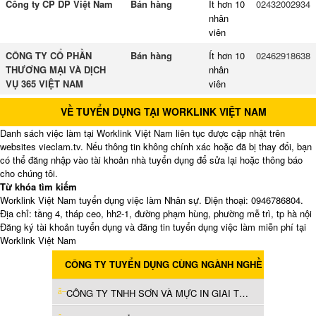
Công ty CP DP Việt Nam
Bán hàng
Ít hơn 10
02432002934
nhân
viên
CÔNG TY CỔ PHẦN
Bán hàng
Ít hơn 10
02462918638
THƯƠNG MẠI VÀ DỊCH
nhân
VỤ 365 VIỆT NAM
viên
VỀ TUYỂN DỤNG TẠI WORKLINK VIỆT NAM
Danh sách việc làm tại Worklink Việt Nam liên tục được cập nhật trên
websites vieclam.tv. Nếu thông tin không chính xác hoặc đã bị thay đổi, bạn
có thể đăng nhập vào tài khoản nhà tuyển dụng để sửa lại hoặc thông báo
cho chúng tôi.
Từ khóa tìm kiếm
Worklink Việt Nam tuyển dụng việc làm Nhân sự. Điện thoại: 0946786804.
Địa chỉ: tầng 4, tháp ceo, hh2-1, đường phạm hùng, phường mễ trì, tp hà nội
Đăng ký tài khoản tuyển dụng và đăng tin tuyển dụng việc làm miễn phí tại
Worklink Việt Nam
CÔNG TY TUYỂN DỤNG CÙNG NGÀNH NGHỀ
CÔNG TY TNHH SƠN VÀ MỰC IN GIAI THĂNG VIỆT NAM