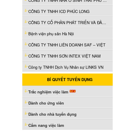
CÔNG TY TNHH NHÀ Ở SINH THÁI PHÚ MINH
CÔNG TY TNHH ICD PHÚC LONG
CÔNG TY CỔ PHẦN PHÁT TRIỂN VÀ ĐẦU TƯ XÂY DỰNG VINCONS
Bệnh viện phụ sản Hà Nội
CÔNG TY TNHH LIÊN DOANH SAF – VIỆT
CÔNG TY TNHH SƠN INTEX VIỆT NAM
Công ty TNHH Dịch Vụ Nhân sự LINKS VN
BÍ QUYẾT TUYỂN DỤNG
Trắc nghiệm việc làm
Dành cho ứng viên
Dành cho nhà tuyển dụng
Cẩm nang việc làm