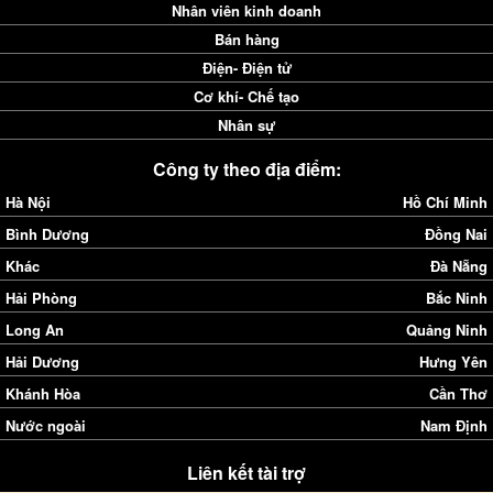
Nhân viên kinh doanh
Bán hàng
Điện- Điện tử
Cơ khí- Chế tạo
Nhân sự
Công ty theo địa điểm:
Hà Nội
Hồ Chí Minh
Bình Dương
Đồng Nai
Khác
Đà Nẵng
Hải Phòng
Bắc Ninh
Long An
Quảng Ninh
Hải Dương
Hưng Yên
Khánh Hòa
Cần Thơ
Nước ngoài
Nam Định
Liên kết tài trợ