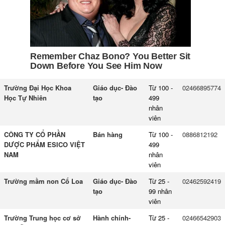
Trường Đại Học Khoa
Giáo dục- Đào
Từ 100 -
02466895774
Học Tự Nhiên
tạo
499
nhân
viên
CÔNG TY CỔ PHẦN
Bán hàng
Từ 100 -
0886812192
DƯỢC PHẨM ESICO VIỆT
499
NAM
nhân
viên
Trường mầm non Cổ Loa
Giáo dục- Đào
Từ 25 -
02462592419
tạo
99 nhân
viên
Trường Trung học cơ sở
Hành chính-
Từ 25 -
02466542903