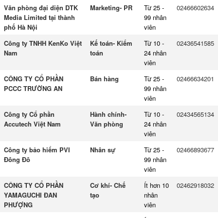
Văn phòng đại diện DTK
Marketing- PR
Từ 25 -
02466602634
Media Limited tại thành
99 nhân
phố Hà Nội
viên
Công ty TNHH KenKo Việt
Kế toán- Kiểm
Từ 10 -
02436541585
Nam
toán
24 nhân
viên
CÔNG TY CỔ PHẦN
Bán hàng
Từ 25 -
02466634201
PCCC TRƯỜNG AN
99 nhân
viên
Công ty Cổ phần
Hành chính-
Từ 10 -
02434565134
Accutech Việt Nam
Văn phòng
24 nhân
viên
Công ty bảo hiểm PVI
Nhân sự
Từ 25 -
02466893677
Đông Đô
99 nhân
viên
CÔNG TY CỔ PHẦN
Cơ khí- Chế
Ít hơn 10
02462918032
YAMAGUCHI ĐAN
tạo
nhân
PHƯỢNG
viên