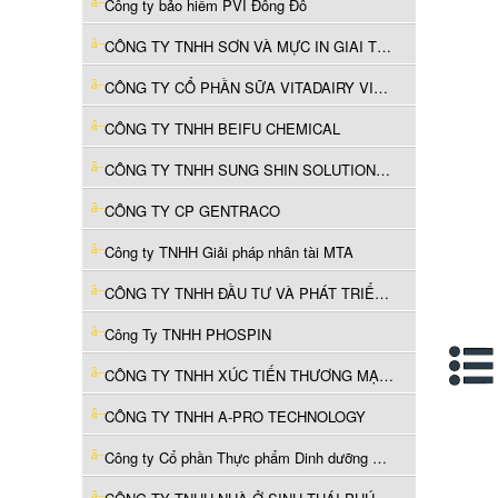
Công ty bảo hiểm PVI Đông Đô
CÔNG TY TNHH SƠN VÀ MỰC IN GIAI THĂNG VIỆT NAM
CÔNG TY CỔ PHẦN SỮA VITADAIRY VIỆT NAM
CÔNG TY TNHH BEIFU CHEMICAL
CÔNG TY TNHH SUNG SHIN SOLUTION ( Việt Nam)
CÔNG TY CP GENTRACO
Công ty TNHH Giải pháp nhân tài MTA
CÔNG TY TNHH ĐẦU TƯ VÀ PHÁT TRIỂN NGUỒN NHÂN LỰC PITSCO
Công Ty TNHH PHOSPIN
CÔNG TY TNHH XÚC TIẾN THƯƠNG MẠI VÀ BÁN LẺ ĐIỆN TỬ THN
CÔNG TY TNHH A-PRO TECHNOLOGY
Công ty Cổ phần Thực phẩm Dinh dưỡng Nutifood