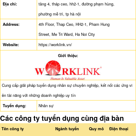
Địa chỉ:
tầng 4, tháp ceo, hh2-1, đường phạm hùng,
phường mễ trì, tp hà nội
Address:
4th Floor, Thap Ceo, HH2-1, Pham Hung
Street, Me Tri Ward, Ha Noi City
Website:
https://worklink.vn/
Giới thiệu:
Cung cấp giải pháp tuyển dụng nhân sự chuyên nghiệp, kết nối các ứng vi
ên tài năng với những doanh nghiệp uy tín
Tuyển dụng:
Nhân sự
Các công ty tuyển dụng cùng địa bàn
Tên công ty
Ngành tuyển
Quy mô
Điện thoại