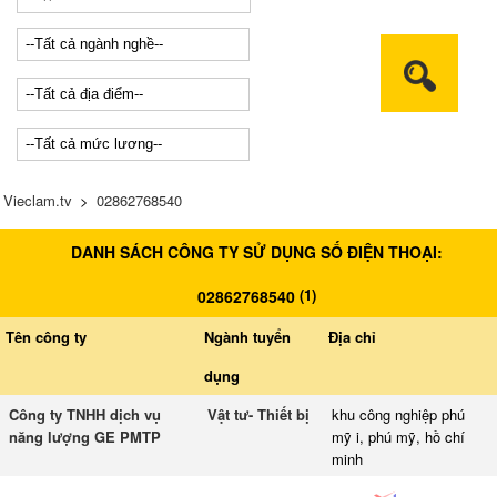
Vieclam.tv
>
02862768540
DANH SÁCH CÔNG TY SỬ DỤNG SỐ ĐIỆN THOẠI:
(
1
)
02862768540
Tên công ty
Ngành tuyển
Địa chỉ
dụng
Công ty TNHH dịch vụ
Vật tư- Thiết bị
khu công nghiệp phú
năng lượng GE PMTP
mỹ i, phú mỹ, hồ chí
minh