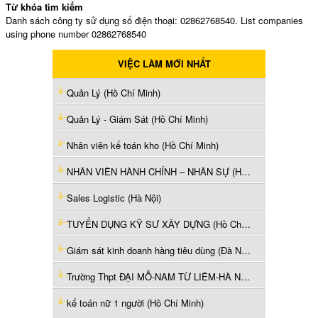
Từ khóa tìm kiếm
Danh sách công ty sử dụng số điện thoại: 02862768540. List companies
using phone number 02862768540
VIỆC LÀM MỚI NHẤT
Quản Lý (Hồ Chí Minh)
Quản Lý - Giám Sát (Hồ Chí Minh)
Nhân viên kế toán kho (Hồ Chí Minh)
NHÂN VIÊN HÀNH CHÍNH – NHÂN SỰ (Hà Nội)
Sales Logistic (Hà Nội)
TUYỂN DỤNG KỸ SƯ XÂY DỰNG (Hồ Chí Minh)
Giám sát kinh doanh hàng tiêu dùng (Đà Nẵng)
Trường Thpt ĐẠI MỖ-NAM TỪ LIÊM-HÀ NỘI có nhu cầu tuyển dụng các vị trí Giáo viên VĂN, LÝ, SINH, SỬ, ĐỊA - Mỗi vị trí 2 giáo viên. (Hà Nội)
kế toán nữ 1 người (Hồ Chí Minh)