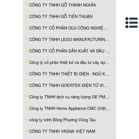
CÔNG TY TNHH GỖ THÀNH NGHĨA
CÔNG TY TNHH GỖ TIẾN THUẬN
CÔNG TY CỔ PHẦN OLG CÔNG NGHIỆP HÀ NỘI
CÔNG TY TNHH LEGO MANUFACTURING VIỆT NAM
CÔNG TY CỔ PHẦN SẢN XUẤT VÀ ĐẦU TƯ ROYAL SINTERED STONE
Công ty cổ phần thiết kế và đầu tư xây dựng AE
CÔNG TY TNHH THIẾT BỊ ĐIỆN - NGŨ KIM YONGHUI
CÔNG TY TNHH GOERTEK ĐIỆN TỬ VIỆT NAM
Công ty TNHH dịch vụ năng lượng GE PMTP
Công ty TNHH Home Appliance CMC (Việt Nam)
công ty tnhh Đông Phương Vũng Tàu
CÔNG TY TNHH YASNA VIỆT NAM