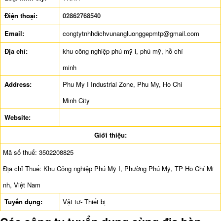
Điện thoại:
02862768540
Email:
congtytnhhdichvunangluonggepmtp@gmail.com
Địa chỉ:
khu công nghiệp phú mỹ i, phú mỹ, hồ chí
minh
Address:
Phu My I Industrial Zone, Phu My, Ho Chi
Minh City
Website:
Giới thiệu:
Mã số thuế: 3502208825
Địa chỉ Thuế: Khu Công nghiệp Phú Mỹ I, Phường Phú Mỹ, TP Hồ Chí Mi
nh, Việt Nam
Tuyển dụng:
Vật tư- Thiết bị