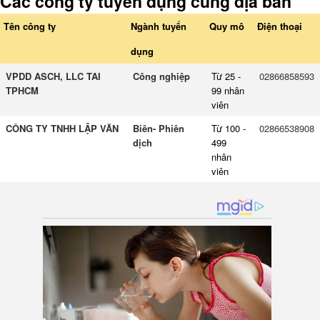
Các công ty tuyển dụng cùng địa bàn
Tên công ty
Ngành tuyển
Quy mô
Điện thoại
dụng
VPDD ASCH, LLC TAI
Công nghiệp
Từ 25 -
02866858593
TPHCM
99 nhân
viên
CÔNG TY TNHH LẬP VĂN
Biên- Phiên
Từ 100 -
02866538908
dịch
499
nhân
viên