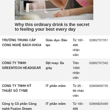
TRƯỜNG TRUNG CẤP
Giáo dục- Đào
Từ 100 -
02862767351
CÔNG NGHỆ BÁCH KHOA
tạo
499
nhân
viên
CÔNG TY TNHH
Dệt may- Da
Trên
02862767342
GREENTECH HEADGEAR
giày
1000
nhân
viên
CÔNG TY TNHH KỸ
IT phần mềm
Từ 25 -
02866858735
THUẬT SỐ TYME
99 nhân
viên
Công ty Cổ phần Công
IT phần mềm
Từ 100 -
02866825499
nghệ Fusion Dream
499