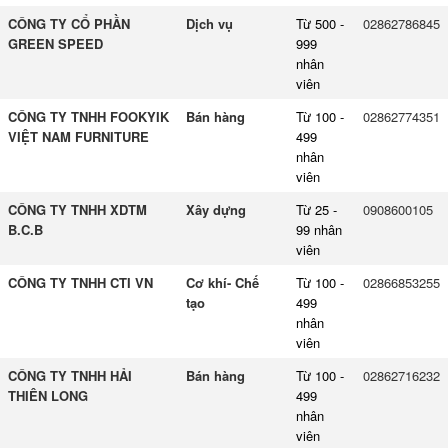
CÔNG TY CỔ PHẦN
Dịch vụ
Từ 500 -
02862786845
GREEN SPEED
999
nhân
viên
CÔNG TY TNHH FOOKYIK
Bán hàng
Từ 100 -
02862774351
VIỆT NAM FURNITURE
499
nhân
viên
CÔNG TY TNHH XDTM
Xây dựng
Từ 25 -
0908600105
B.C.B
99 nhân
viên
CÔNG TY TNHH CTI VN
Cơ khí- Chế
Từ 100 -
02866853255
tạo
499
nhân
viên
CÔNG TY TNHH HẢI
Bán hàng
Từ 100 -
02862716232
THIÊN LONG
499
nhân
viên