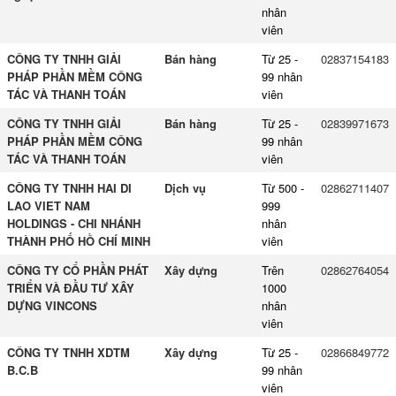
nhân
viên
CÔNG TY TNHH GIẢI
Bán hàng
Từ 25 -
02837154183
PHÁP PHẦN MỀM CÔNG
99 nhân
TÁC VÀ THANH TOÁN
viên
CÔNG TY TNHH GIẢI
Bán hàng
Từ 25 -
02839971673
PHÁP PHẦN MỀM CÔNG
99 nhân
TÁC VÀ THANH TOÁN
viên
CÔNG TY TNHH HAI DI
Dịch vụ
Từ 500 -
02862711407
LAO VIET NAM
999
HOLDINGS - CHI NHÁNH
nhân
THÀNH PHỐ HỒ CHÍ MINH
viên
CÔNG TY CỔ PHẦN PHÁT
Xây dựng
Trên
02862764054
TRIỂN VÀ ĐẦU TƯ XÂY
1000
DỰNG VINCONS
nhân
viên
CÔNG TY TNHH XDTM
Xây dựng
Từ 25 -
02866849772
B.C.B
99 nhân
viên