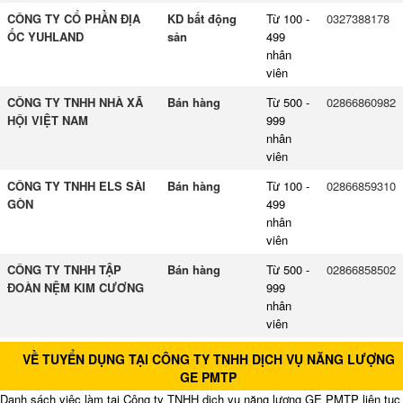
CÔNG TY CỔ PHẦN ĐỊA
KD bất động
Từ 100 -
0327388178
ỐC YUHLAND
sản
499
nhân
viên
CÔNG TY TNHH NHÀ XÃ
Bán hàng
Từ 500 -
02866860982
HỘI VIỆT NAM
999
nhân
viên
CÔNG TY TNHH ELS SÀI
Bán hàng
Từ 100 -
02866859310
GÒN
499
nhân
viên
CÔNG TY TNHH TẬP
Bán hàng
Từ 500 -
02866858502
ĐOÀN NỆM KIM CƯƠNG
999
nhân
viên
VỀ TUYỂN DỤNG TẠI CÔNG TY TNHH DỊCH VỤ NĂNG LƯỢNG
GE PMTP
Danh sách việc làm tại Công ty TNHH dịch vụ năng lượng GE PMTP liên tục