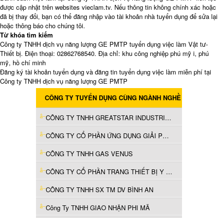
được cập nhật trên websites vieclam.tv. Nếu thông tin không chính xác hoặc
đã bị thay đổi, bạn có thể đăng nhập vào tài khoản nhà tuyển dụng để sửa lại
hoặc thông báo cho chúng tôi.
Từ khóa tìm kiếm
Công ty TNHH dịch vụ năng lượng GE PMTP tuyển dụng việc làm Vật tư-
Thiết bị. Điện thoại: 02862768540. Địa chỉ: khu công nghiệp phú mỹ i, phú
mỹ, hồ chí minh
Đăng ký tài khoản tuyển dụng và đăng tin tuyển dụng việc làm miễn phí tại
Công ty TNHH dịch vụ năng lượng GE PMTP
CÔNG TY TUYỂN DỤNG CÙNG NGÀNH NGHỀ
CÔNG TY TNHH GREATSTAR INDUSTRIAL VIỆT NAM
CÔNG TY CỔ PHẦN ỨNG DỤNG GIẢI PHÁP VÀ CÔNG NGHỆ VIỆT NAM
CÔNG TY TNHH GAS VENUS
CÔNG TY CỔ PHẦN TRANG THIẾT BỊ Y TẾ CỔNG VÀNG
CÔNG TY TNHH SX TM DV BÌNH AN
Công Ty TNHH GIAO NHẬN PHI MÃ